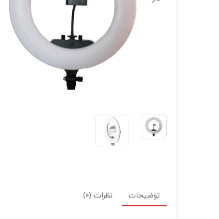
لنز سامیانگ-Samyang
لنز فوجی فیلم – FujiFilm
لنز موبایل
توضیحات
نظرات (0)