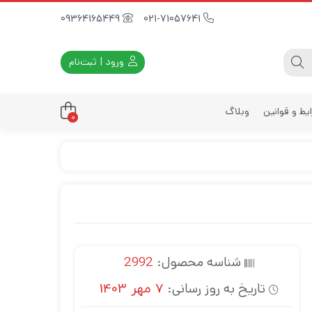
09364165449
021-71057641
ورود | ثبت‌نام
یط و قوانین
وبلاگ
0
داری
زه
زی
د
ی
شناسه محصول:
2992
یه
تاریخ به روز رسانی:
7 مهر 1403