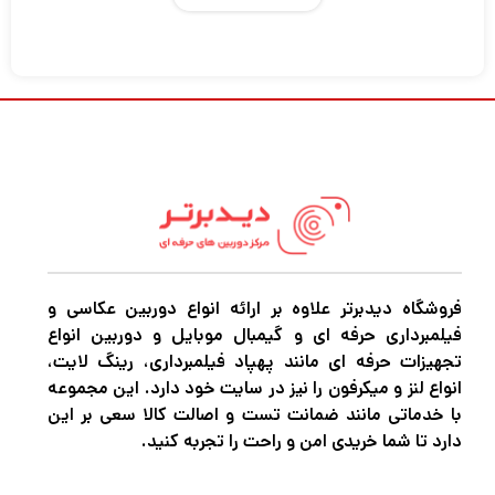
Single Mic Capsule (Black)
در حالی که H6 خاکستری اصلی با دو کپسول
میکروفن و لوازم جانبی ممتاز همراه است، ضبط
دستی قابل حمل Zoom H6 All Black دارای
روکش مشکی براق و یک کپسول میکروفون تکی
است که برای گروه‌های موسیقی، نوازندگان چند
ساز و پادکست‌هایی که بلافاصله این کار را انجام
نمی‌دهند، ایده‌آل است. نیاز به موارد اضافی H6
فروشگاه دیدبرتر علاوه بر ارائه انواع دوربین عکاسی و
فیلمبرداری حرفه ای و گیمبال موبایل و دوربین انواع
All Black با کپسول میکروفون استریو X/Y، شش
تجهیزات حرفه ای مانند پهپاد فیلمبرداری، رینگ لایت،
ورودی میکروفون/خط همه کاره، و ضبط حداکثر 6
انواع لنز و میکرفون را نیز در سایت خود دارد. این مجموعه
با خدماتی مانند ضمانت تست و اصالت کالا سعی بر این
آهنگ، کاربرپسند است و به راحتی قابل ارتقا
دارد تا شما خریدی امن و راحت را تجربه کنید.
است.