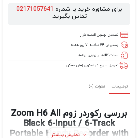
برای مشاوره خرید با شماره
02171057641
تماس بگیرید.
تضمین بهترین قیمت بازار
پشتیبانی ۲۴ ساعته، ۷ روز هفته
اصالت کالاها از برترین برندها
تحویل سریع در کمترین زمان ممکن
توضیحات
نظرات (0)
بررسی رکوردر زوم Zoom H6 All
Black 6-Input / 6-Track
Portable Handy Recorder with
نمایش بیشتر