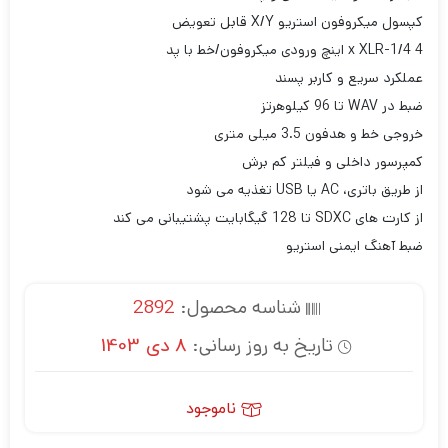
کپسول میکروفون استریو X/Y قابل تعویض
4 x XLR-1/4 اینچ ورودی میکروفون/خط با پد
عملکرد سریع و کاربر پسند
ضبط در WAV تا 96 کیلوهرتز
خروجی خط و هدفون 3.5 میلی متری
کمپرسور داخلی و فیلتر کم برش
از طریق باتری، AC یا USB تغذیه می شود
از کارت های SDXC تا 128 گیگابایت پشتیبانی می کند
ضبط آهنگ ایمنی استریو
شناسه محصول:
2892
تاریخ به روز رسانی:
8 دی 1403
ناموجود