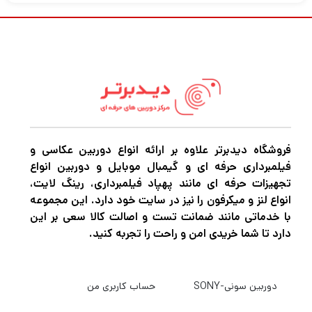
قابل حمل و در عین حال حرفه ای با سازگاری عالی – این
چیزی است که CRANE-M3 را بهترین توصیف می
کند. طراحی بدنه جمع و جور و ساختار بازوی محور بهینه
شده، گرفتن و تجربه کاربری بهتری را ارائه می دهد. CRANE-
M3 با نورپردازی با دمای دوگانه رنگ و راه حل صوتی حرفه ای،
فروشگاه دیدبرتر علاوه بر ارائه انواع دوربین عکاسی و
فیلمبرداری حرفه ای و گیمبال موبایل و دوربین انواع
تجربه فیلمبرداری فوق العاده ای را در طراحی همه کاره ارائه
تجهیزات حرفه ای مانند پهپاد فیلمبرداری، رینگ لایت،
انواع لنز و میکرفون را نیز در سایت خود دارد. این مجموعه
می دهد.
با خدماتی مانند ضمانت تست و اصالت کالا سعی بر این
دارد تا شما خریدی امن و راحت را تجربه کنید.
طراحی
شیک
کاملا جدید:
طراحی رنگ جدید
ظاهری زیبا ایجاد
می کند .
دوربین سونی-SONY
حساب کاربری من
گیمبال با
مواد کامپوزیتی
برای تجربه گرفتن عالی.