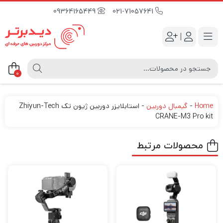
09364165449
021-71057641
|
0
Home
-
گیمبال دوربین
-
استابلایزر دوربین ژیون تک Zhiyun-Tech
CRANE-M3 Pro kit
محصولات مرتبط