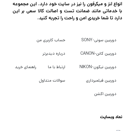
رنگ، پشتیبانی از بلوتوث 5، صفحه دوربین
انواع لنز و میکرفون را نیز در سایت خود دارد. این مجموعه
با خدماتی مانند ضمانت تست و اصالت کالا سعی بر این
بازطراحی سریع و داخلی چراغ LED.
دارد تا شما خریدی امن و راحت را تجربه کنید.
CRANE-M2 S 360 درجه، شیب 320 درجه و
دوربین سونی-SONY
حساب کاربری من
چرخش رول 320 درجه را در شش حالت کار، از
جمله حالت‌های POV و Vortex ارائه
دوربین کانن-CANON
درباره دیدبرتر
می‌کند. تقریباً 10.5 ساعت با باتری داخلی کار می
دوربین نیکون-NIKON
ارتباط با ما
راهنمای خرید
کند که با استفاده از کابل همراه قابل شارژ
است. گیمبال از طریق یک اتصال سیمی قادر
دوربین فیلمبرداری
سوالات متداول
است دوربین پشتیبانی شده را تغذیه کند و
دوربین اکشن
عملکردهای زوم، شاتر و شروع/توقف ویدیو را
کنترل کند. همچنین می‌توانید حرکات گیمبال را با
نماد وبسایت
دانلود رایگان برنامه تلفن همراه ZY Play برای iOS
و اندروید کنترل کنید، که کنترل از راه دور بر روی