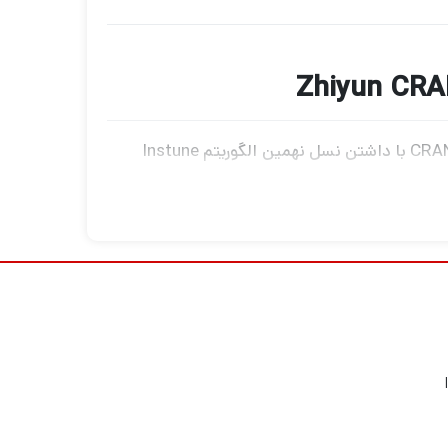
به شدت ارتقا یافته است تا با نیازهای فیلمسازان مطابقت داشته باشد. CRANE 2S با داشتن نسل نهمین الگوریتم Instune
که پاسخگویی هر محور را بهبود می بخشد، می تواند دوربین های بزرگی مانند Blackmagic Pocket 6K، Panasonic S1H و Canon EOS 1DX Mark II را به همراه
برای پشتیبانی از یک فرآیند مشترک، CRANE 2S نقاط نصب اختصاصی را برای اتصال فرستنده اختیاری Zhiyun-Tech TransMount ارائه می دهد. یکی دیگر از
صب سریع عمودی است که به شما امکان می‌دهد
ین، یک سیستم جدید FlexMount برای نصب دوربین شما به روش استاندارد استفاده می شود. این فناوری
یسم قفل محور برای متعادل کردن دوربین نیز با
یا ذخیره سازی حرکتی نداشته باشند.