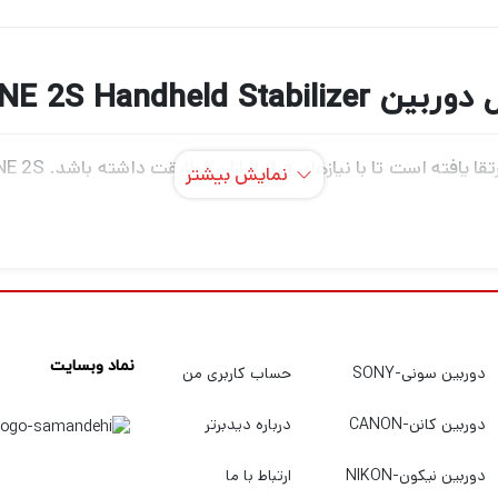
Zhiyun CRANE 2S Handhel
نمایش بیشتر
 روزافزون برای محتوای رسانه‌های اجتماعی یکپارچه شده است، ن
نماد وبسایت
دوربین سونی-SONY
حساب کاربری من
دوربین خود را به صورت عمودی تنظیم کنید. علاوه بر ا
عین حال دوربین شما را با مکانیزم ایمنی مضاعف ایمن می کند. مکان
دوربین کانن-CANON
درباره دیدبرتر
قفل محور علاوه بر این تضمین می کند که اجزای گیمبال در طول سفر 
دوربین نیکون-NIKON
ارتباط با ما