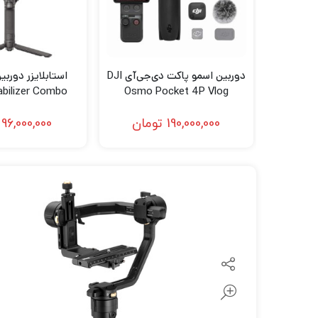
لنز سامیانگ-Samyang
لنز فوجی فیلم – FujiFilm
لنز موبایل
دوربین اسمو پاکت دی‌جی‌آی DJI
abilizer Combo
Osmo Pocket 4P Vlog
Combo
190,000,000
تومان
96,000,000