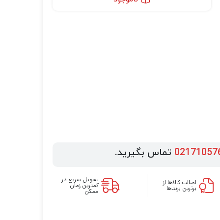
02171057
تماس بگیرید.
تحویل سریع در
اصالت کالاها از
کمترین زمان
برترین برندها
ممکن