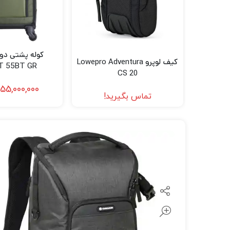
لنز سامیانگ-Samyang
لنز فوجی فیلم – FujiFilm
لنز موبایل
کیف لوپرو Lowepro Adventura
T 55BT GR
CS 20
55,000,000
تماس بگیرید!