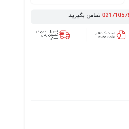
02171057
تماس بگیرید.
تحویل سریع در
اصالت کالاها از
کمترین زمان
برترین برندها
ممکن