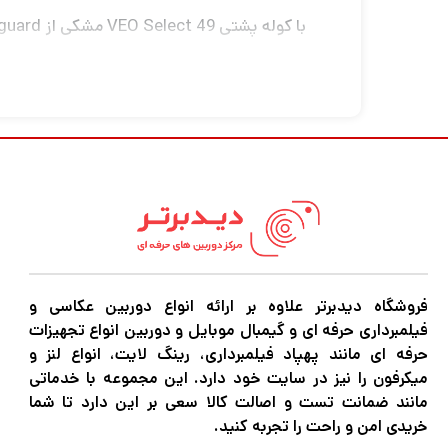
عکاسان از بسته شدن دو سگک و زیپ‌دار آن است
بالشتکی حمل کرد.
گزینه تبدیل “در حال حرکت” به شما این امکان را 
تقسیم‌کننده‌ها را می‌توان به راحتی برای قرار 
دسترسی آسان به دوربین با لنز متصل به بالا
یک جیب مخفی در عقب کمک می کند تا اشیای قی
فروشگاه دیدبرتر علاوه بر ارائه انواع دوربین عکاسی و
حلقه های تسمه جانبی یک سه پایه یا پایه روشنا
فیلمبرداری حرفه ای و گیمبال موبایل و دوربین انواع تجهیزات
حرفه ای مانند پهپاد فیلمبرداری، رینگ لایت، انواع لنز و
جیب بزرگ کناری یک بطری آب را در خود جای 
میکرفون را نیز در سایت خود دارد. این مجموعه با خدماتی
مانند ضمانت تست و اصالت کالا سعی بر این دارد تا شما
اگر در حرفه عکاسی و فیلمبرداری مشغول به فعا
خریدی امن و راحت را تجربه کنید.