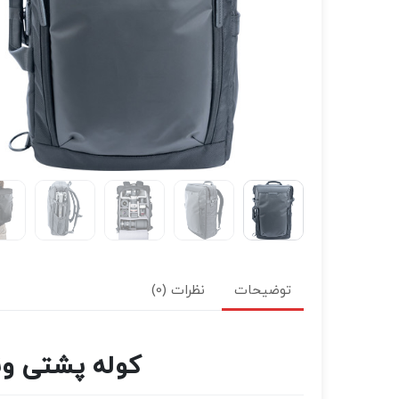
توضیحات
نظرات (0)
کوله پشتی ونگارد lect 49 Backpack (Black