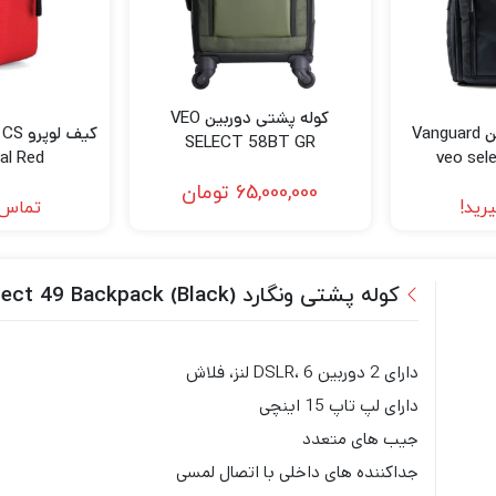
کوله پشتی دوربین VEO
کوله پشتی دوربین Vanguard
کیف ل
SELECT 58BT GR
ral Red
veo sel
65,000,000
تومان
رید!
تماس 
کوله پشتی ونگارد Vanguard VEO Select 49 Backpack (Black)
دارای 2 دوربین DSLR، 6 لنز، فلاش
دارای لپ تاپ 15 اینچی
جیب های متعدد
جداکننده های داخلی با اتصال لمسی