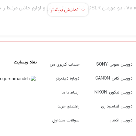
با کوله پشتی VEO Select 49 مشکی از Vanguard ، دو دوربین DSLR، شش لنز، 
نمایش بیشتر
دارای چندین جیب و جداکننده‌های داخلی با قابلیت 
قبال می‌کنند. این لپ‌تاپ با پوشش بارانی کامل عرضه می‌شود و می‌
می دهد که مهار را از سر راه بردارید
نماد وبسایت
دوربین سونی-SONY
حساب کاربری من
دادن تجهیزات شما مرتب کرد
دوربین کانن-CANON
درباره دیدبرتر
متی مانند کیف پول یا اسناد مسافرتی را در نزدیکی بدن شما قرار
دوربین نیکون-NIKON
ارتباط با ما
یی را نگه می دارند
دوربین فیلمبرداری
راهنمای خرید
می دهد
دوربین اکشن
سوالات متداول
لیت هستید قطعاً برای این که بتوانید عکس های حرفه ای و بی نظیر