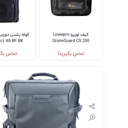
لنز سامیانگ-Samyang
لنز فوجی فیلم – FujiFilm
لنز موبایل
کیف لوپرو Lowepro
ect 48 BF BK
DroneGuard CS 200
تماس بگیرید!
تماس بگی