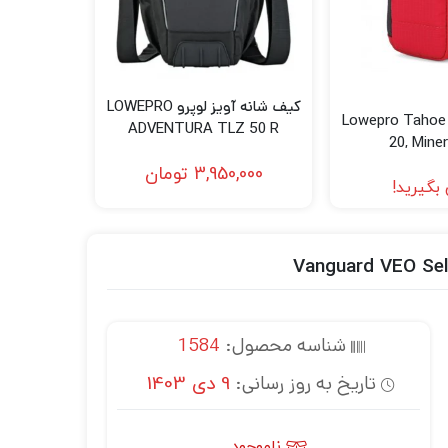
کیف شانه آویز لوپرو LOWEPRO
وپرو Lowepro Tahoe CS
ADVENTURA TLZ 50 R
20, Mine
3,950,000
تومان
بگیرید!
شناسه محصول:
1584
تاریخ به روز رسانی:
9 دی 1403
ناموجود