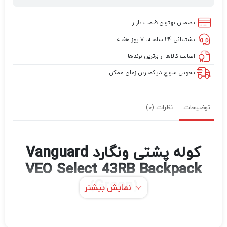
تضمین بهترین قیمت بازار
پشتیبانی ۲۴ ساعته، ۷ روز هفته
اصالت کالاها از برترین برندها
تحویل سریع در کمترین زمان ممکن
توضیحات
نظرات (0)
کوله پشتی ونگارد Vanguard
VEO Select 43RB Backpack
(Green)
نمایش بیشتر
با کوله پشتی سبز رنگ VEO Select 43RB از