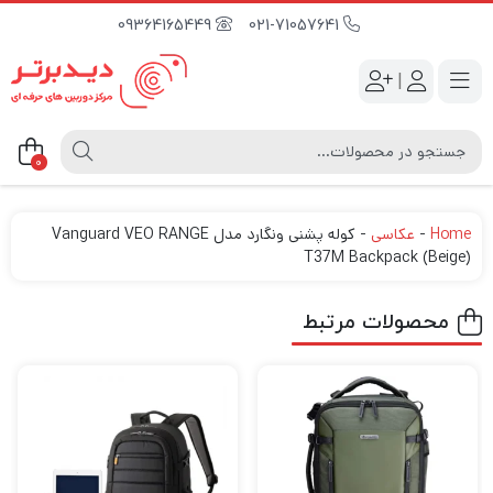
09364165449
021-71057641
|
0
Home
-
عکاسی
-
کوله پشنی ونگارد مدل Vanguard VEO RANGE
T37M Backpack (Beige)
محصولات مرتبط