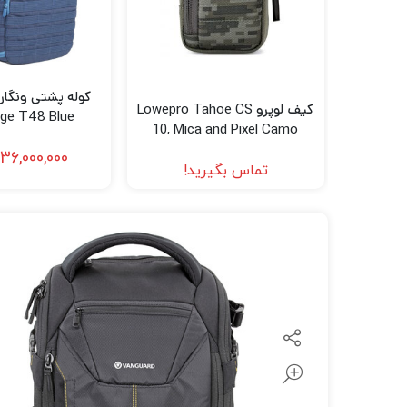
لنز سامیانگ-Samyang
لنز فوجی فیلم – FujiFilm
لنز موبایل
کیف لوپرو Lowepro Tahoe CS
ge T48 Blue
10, Mica and Pixel Camo
36,000,000
تماس بگیرید!