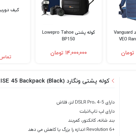
کیف دوربین fox R1
کوله پشتی ونگارد Vanguard
کوله پشتی Lowepro Tahoe
BP150
VEO Ran
تومان
14,000,000
تومان
تماس 
کوله پشتی ونگارد Vanguard The ALTA RISE 45 Backpack (Black)
دارای DSLR Pro، 4-5 لنز، فلاش
دارای لپ تاپ/تبلت
بند شانه، کانکتور، کمربند
+6 Revolution اندازه را بزرگ یا کاهش می دهد