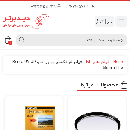
09364165449
021-71057641
|
0
Home
-
فیلتر های ND
-
فیلتر لنز عکاسی یو وی بنرو Benro UV UD
55mm filter
محصولات مرتبط