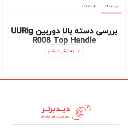
توضیحات
نظرات (0)
بررسی دسته بالا دوربین UURig
R008 Top Handle
نمایش بیشتر
دستگیره بالایی
برای اتصال به پایه
UURig R008
لوازم جانبی ضد پیچش ARRI طراحی شده است و
برای قفس دوربین با چنین پایه ای ایده آل
است. بدون ابزار از طریق یک دستگیره همراه
متصل می شود، بنابراین می توانید به راحتی آن را
در صورت نیاز وصل کرده و جدا کنید. دارای دو پایه
کفش در جلو و دو پایه در عقب، نخ‌های 1/4-20 و
3/8-16 اینچ و یک پایه لوازم جانبی ARRI در بالا