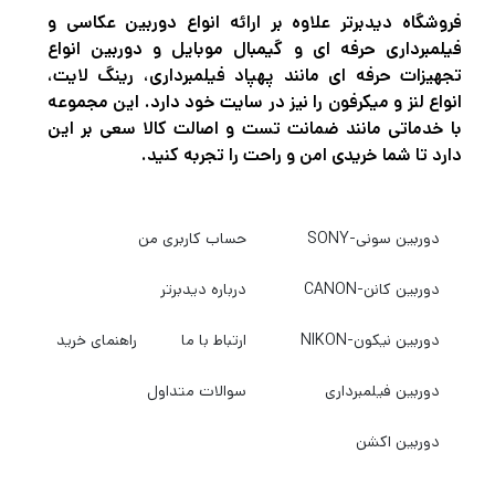
فروشگاه دیدبرتر علاوه بر ارائه انواع دوربین عکاسی و
که به شما امکان می‌دهد میکروفون، چراغ‌ها و
فیلمبرداری حرفه ای و گیمبال موبایل و دوربین انواع
سایر لوازم جانبی را وصل کنید. از دو پایه کفش در
تجهیزات حرفه ای مانند پهپاد فیلمبرداری، رینگ لایت،
جلو، به دلیل طراحی زاویه دار جلوی دسته بالایی،
انواع لنز و میکرفون را نیز در سایت خود دارد. این مجموعه
با خدماتی مانند ضمانت تست و اصالت کالا سعی بر این
تنها یکی می تواند در هر بار استفاده شود. دسته
دارد تا شما خریدی امن و راحت را تجربه کنید.
بالایی نیز یک پورت میله 15 میلی متری را ارائه می
دهد که توسط یک اهرم در کنار آن محکم می
دوربین سونی-SONY
حساب کاربری من
شود. می توانید یک میله کوتاه برای پشتیبانی از
EVF، گیره مانیتور یا سایر لوازم جانبی نصب کنید.
دوربین کانن-CANON
درباره دیدبرتر
دوربین نیکون-NIKON
ارتباط با ما
راهنمای خرید
دوربین فیلمبرداری
سوالات متداول
دوربین اکشن