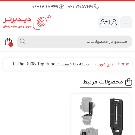
09364165449
021-71057641
|
0
Home
-
کیج دوربین
-
دسته بالا دوربین UURig R008 Top Handle
محصولات مرتبط