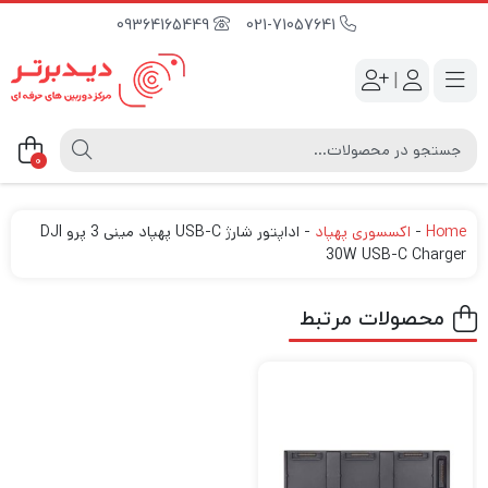
09364165449
021-71057641
|
0
Home
-
اکسسوری پهپاد
-
اداپتور شارژ USB-C پهپاد مینی 3 پرو DJI
30W USB-C Charger
محصولات مرتبط