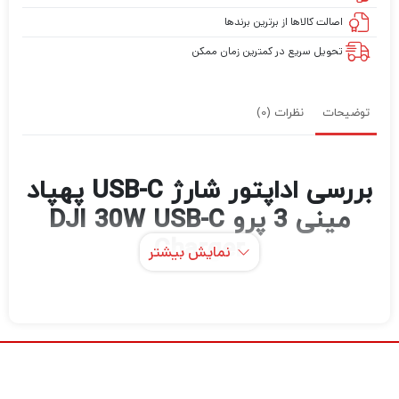
اصالت کالاها از برترین برندها
تحویل سریع در کمترین زمان ممکن
توضیحات
نظرات (0)
بررسی اداپتور شارژ USB-C پهپاد
مینی 3 پرو DJI 30W USB-C
Charger
نمایش بیشتر
باتری های پرواز خود را با شارژر USB Type-C DJI
30W به سرعت شارژ کنید . این شارژر که برای DJI
Mini 3 Pro طراحی شده است، می تواند 30 وات
انرژی برای شارژ باتری هوشمند پرواز در حدود 64