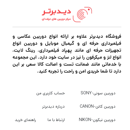
دقیقه یا باتری هوشمند پرواز پلاس در حدود 101
دقیقه ارائه دهد. شما به سادگی باید کابل USB
نوع C و پریز برق AC خود را تامین کنید. از آنجایی
که این شارژ با USB Type-C سازگار است، می
فروشگاه دیدبرتر علاوه بر ارائه انواع دوربین عکاسی و
فیلمبرداری حرفه ای و گیمبال موبایل و دوربین انواع
توانید آن را روی هر دستگاه سازگار با USB Type-
تجهیزات حرفه ای مانند پهپاد فیلمبرداری، رینگ لایت،
C مانند تلفن هوشمند یا کنترل از راه دور استفاده
انواع لنز و میکرفون را نیز در سایت خود دارد. این مجموعه
با خدماتی مانند ضمانت تست و اصالت کالا سعی بر این
کنید.
دارد تا شما خریدی امن و راحت را تجربه کنید.
دوربین سونی-SONY
حساب کاربری من
دوربین کانن-CANON
درباره دیدبرتر
دوربین نیکون-NIKON
ارتباط با ما
راهنمای خرید