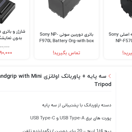
باتری سونی مشابه اصلی Sony
باتری دوربین سونی Sony NP-
F970L Battery Org-with box
NP-F570
arger Two
00,000
FW50 Type
رید!
تماس بگیرید!
190,000
ries
سه پایه + پاوربانک اولان
Tripod
دسته پاوربانک با پشتیبانی از سه پایه
پورت های برق USB Type-A و USB Type-C
پیچ 1/4 اینچ – 20 برای دوربین / نگهدارنده تلفن