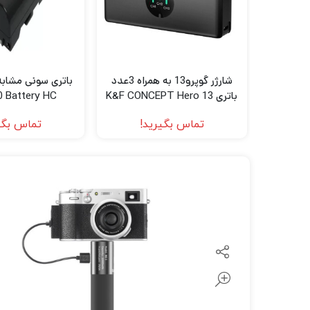
لنز سامیانگ-Samyang
لنز فوجی فیلم – FujiFilm
لنز موبایل
شارژر گوپرو13 به همراه 3عدد
باتری K&F CONCEPT Hero 13
 Battery HC
تماس بگیرید!
تماس بگی