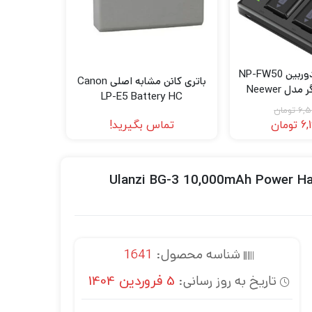
شارژر و باتری دوربین NP-FW50
باتری کانن مشابه اصلی Canon
بدون نمایشگر مدل Neewer
LP-E5 Battery HC
Dual USB Ch
6,5
تومان
1100mAh NP-
6,
تومان
تماس بگیرید!
Batte
زی Ulanzi BG-3 10,000mAh Power Handgrip with Mini
شناسه محصول:
1641
تاریخ به روز رسانی:
5 فروردین 1404