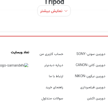
Tripod
نمایش بیشتر
دسته قدرتی 10000 میلی آمپر ساعتی BG-3 از Ulanzi تطبیق پذیری زیادی را در یک طراحی 
همه محیط های آب و هوایی راحت است. Power Handgrip تقریباً برای همه کاربران می 
مفید است. Power Handgrip یک پاوربانک 10000 میلی آمپر ساعتی است که می تواند به عنو
حمل کنید تا به عنوان شارژر از آن استفاده کنید.
نماد وبسایت
دوربین سونی-SONY
حساب کاربری من
دوربین کانن-CANON
درباره دیدبرتر
می‌توانید با استفاده از یک آداپتور در صورت لزوم، به یک پیچ 1/4-20 در بالا،
دوربین نیکون-NIKON
ارتباط با ما
دوربین فیلمبرداری
راهنمای خرید
دوربین اکشن
سوالات متداول