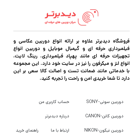
خود را به نمایش بگذارد. این پرایم زاویه باز
انعطاف‌پذیر برای برنامه‌های عکاسی عمومی، از
عکاسی خیابانی گرفته تا عکس‌برداری رویداد،
ایده‌آل است و حداکثر دیافراگم بسیار روشن f/1.4
آن در شرایط نوری دشوار عالی است و کنترل
فروشگاه دیدبرتر علاوه بر ارائه انواع دوربین عکاسی و
فیلمبرداری حرفه ای و گیمبال موبایل و دوربین انواع
بیشتری بر عمق میدان ارائه می‌دهد. طراحی
تجهیزات حرفه ای مانند پهپاد فیلمبرداری، رینگ لایت،
اپتیکال مجموعه ای از عناصر غیرکروی و پراکندگی
انواع لنز و میکرفون را نیز در سایت خود دارد. این مجموعه
با خدماتی مانند ضمانت تست و اصالت کالا سعی بر این
کم را در خود جای داده است که انواع انحرافات را
دارد تا شما خریدی امن و راحت را تجربه کنید.
برای دستیابی به وضوح و وضوح تصویر بالا کنترل
می کند. یک پوشش BBAR-G2 نیز اعمال شده
دوربین سونی-SONY
حساب کاربری من
است و به کاهش شعله ور شدن و شبح برای بهبود
رنگ و کنتراست هنگام کار در شرایط نوری قوی
دوربین کانن-CANON
درباره دیدبرتر
کمک می کند. مکمل اپتیک، یک موتور USD و
دوربین نیکون-NIKON
ارتباط با ما
راهنمای خرید
مکانیزم Dynamic Rolling-cam نیز برای اطمینان