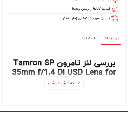
اصالت کالاها از برترین برندها
تحویل سریع در کمترین زمان ممکن
توضیحات
نظرات (0)
بررسی لنز تامرون Tamron SP
35mm f/1.4 Di USD Lens for
Canon EF
نمایش بیشتر
در جشن چهلمین سالگرد تامرون از سری لنزهای
SP، Canon EF-mount SP 35mm f/1.4 Di
USD ساخته شده است تا قابلیت‌های ساخت لنز