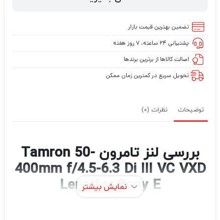
تضمین بهترین قیمت بازار
پشتیبانی ۲۴ ساعته، ۷ روز هفته
اصالت کالاها از برترین برندها
تحویل سریع در کمترین زمان ممکن
توضیحات
نظرات (0)
بررسی لنز تامرون Tamron 50-
400mm f/4.5-6.3 Di III VC VXD
Lens for Sony E
نمایش بیشتر
یک لنز زوم فوق تله فوتو شیک و همه کاره،