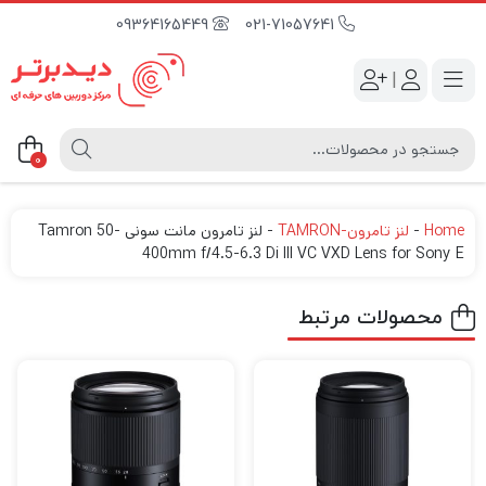
09364165449
021-71057641
|
0
Home
-
لنز تامرون-TAMRON
-
لنز تامرون مانت سونی Tamron 50-
400mm f/4.5-6.3 Di III VC VXD Lens for Sony E
محصولات مرتبط