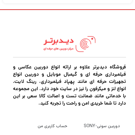
Tamron 50-400mm f/4.5-6.3 Di III VC VXD
برای دوربین های بدون آینه E-mount Sony یک
انتخاب ایده آل برای عکاسی از مناظر، حیات
وحش، ورزش، پرتره و موارد دیگر است. این لنز
جمع و جور و قابل حمل با نسبت زوم 8 برابری که
از 50 میلی‌متر شروع می‌شود، تنها 7.2 اینچ طول
دارد و آن را به اندازه لنزهای زوم 100 تا 400
فروشگاه دیدبرتر علاوه بر ارائه انواع دوربین عکاسی و
فیلمبرداری حرفه ای و گیمبال موبایل و دوربین انواع
میلی‌متری معمولی می‌سازد.
تجهیزات حرفه ای مانند پهپاد فیلمبرداری، رینگ لایت،
قابلیت های نزدیک
انواع لنز و میکرفون را نیز در سایت خود دارد. این مجموعه
با خدماتی مانند ضمانت تست و اصالت کالا سعی بر این
این لنز علاوه بر قابلیت اولترا تله فوتو، برای
دارد تا شما خریدی امن و راحت را تجربه کنید.
عکاسی ماکرو نیز مناسب است. با حداقل فاصله
فوکوس فقط 9.8 اینچ در انتهای 50 میلی‌متری،
دوربین سونی-SONY
حساب کاربری من
50-400 میلی‌متر بزرگنمایی تا نصف اندازه واقعی