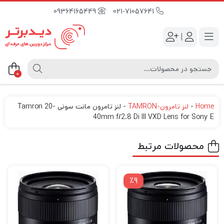
09364165449
021-71057641
|
0
Home
-
لنز تامرون-TAMRON
-
لنز تامرون مانت سونی Tamron 20-
40mm f/2.8 Di III VXD Lens for Sony E
محصولات مرتبط
٪9