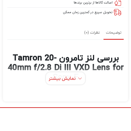
اصالت کالاها از برترین برندها
تحویل سریع در کمترین زمان ممکن
توضیحات
نظرات (0)
بررسی لنز تامرون Tamron 20-
40mm f/2.8 Di III VXD Lens for
Sony E
نمایش بیشتر
لنز Tamron 20-40mm f/2.8 Di III VXD با زوم
همه کاره با زاویه عریض تا طول استاندارد، طیف
مفیدی از فواصل کانونی را برای عکاسی روزمره
پوشش می‌دهد. این لنز جمع‌وجور و قابل حمل