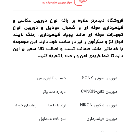
خودکار تشخیص کنتراست لنز قابل تعویض بدون
آینه سونی بهینه است. دوربین ها این همچنین
باعث بهبود AF در هنگام فیلمبرداری می شود. با
فروشگاه دیدبرتر علاوه بر ارائه انواع دوربین عکاسی و
فیلمبرداری حرفه ای و گیمبال موبایل و دوربین انواع
موتور تعبیه شده در لنز، فوکوس بی صداتر و
تجهیزات حرفه ای مانند پهپاد فیلمبرداری، رینگ لایت،
پاسخگوتر خواهد بود.
انواع لنز و میکرفون را نیز در سایت خود دارد. این مجموعه
با خدماتی مانند ضمانت تست و اصالت کالا سعی بر این
دارد تا شما خریدی امن و راحت را تجربه کنید.
فروشگاه
دیدبرتر
یکی از بهترین مقاصد برای خرید
لنز تامرون می‌باشد. اگر به دنبال تجربه عکاسی با
دوربین سونی-SONY
حساب کاربری من
کیفیت و متفاوت هستید، لنزهای تامرون انتخاب
عالیی می‌باشند و دیدبرتر به عنوان یکی از
دوربین کانن-CANON
درباره دیدبرتر
معتبرترین فروشگاه‌های عکاسی و تجهیزات دوربین
دوربین نیکون-NIKON
ارتباط با ما
راهنمای خرید
در اختیار شماست.
دوربین فیلمبرداری
سوالات متداول