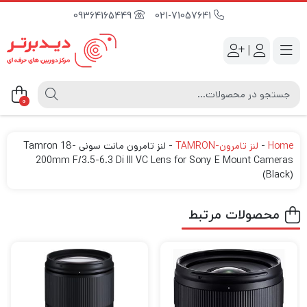
09364165449
021-71057641
|
0
Home
-
لنز تامرون-TAMRON
-
لنز تامرون مانت سونی Tamron 18-
200mm F/3.5-6.3 Di III VC Lens for Sony E Mount Cameras
(Black)
محصولات مرتبط