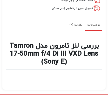
اصالت کالاها از برترین برندها
تحویل سریع در کمترین زمان ممکن
توضیحات
نظرات (0)
بررسی لنز تامرون مدل Tamron
17-50mm f/4 Di III VXD Lens
(Sony E)