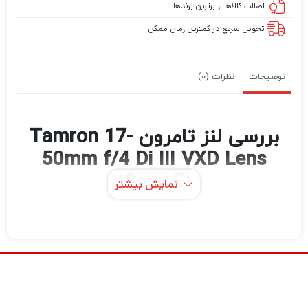
اصالت کالاها از برترین برندها
تحویل سریع در کمترین زمان ممکن
توضیحات
نظرات (0)
بررسی لنز تامرون Tamron 17-
50mm f/4 Di III VXD Lens
(Sony E)
نمایش بیشتر
لنز Tamron 17-50mm f/4 Di III VXD با
محدوده فاصله کانونی منحصربه‌فرد که شامل
موقعیت فوق‌العاده 17 میلی‌متری است که برای
میدان‌های دید وسیع و همچنین تنظیمات