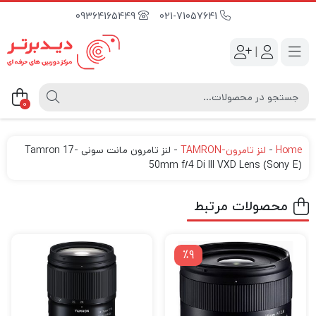
09364165449
021-71057641
|
0
Home
-
لنز تامرون-TAMRON
-
لنز تامرون مانت سونی Tamron 17-
50mm f/4 Di III VXD Lens (Sony E)
محصولات مرتبط
٪9