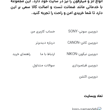
انواع لنز و میکرفون را نیز در سایت خود دارد. این مجموعه
را ارائه دهد. شکل کوچک و متحرک فول فریم E-
با خدماتی مانند ضمانت تست و اصالت کالا سعی بر این
mount آن را به یکی از کوچک‌ترین دوربین‌ها با
دارد تا شما خریدی امن و راحت را تجربه کنید.
پایه لنز قابل تعویض تبدیل می‌کند. برخی از
مزایای ZV-E1 عبارتند از: بوکه سینمایی، 15+
دوربین سونی-SONY
حساب کاربری من
استاپ دامنه دینامیکی، تثبیت کننده 5 محوره،
دوربین کانن-CANON
درباره دیدبرتر
کادربندی خودکار مبتنی بر هوش مصنوعی، کمک
فوکوس خودکار، چندین گزینه میکروفون، پخش
دوربین نیکون-NIKON
ارتباط با ما
راهنمای خرید
USB، محفظه مقاوم در برابر گرد و غبار و رطوبت، و
دوربین فیلمبرداری
سوالات متداول
بیشتر.
دوربین اکشن
اگر در حرفه عکاسی و فیلمبرداری مشغول به
فعالیت هستید قطعاً برای این که بتوانید عکس
نماد وبسایت
های حرفه ای و بی نظیر خلق کنید و بهترین نوع
فیلمبرداری را تجربه کنید نیاز به دوربین‌های