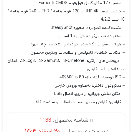
– سنسور: 12 مگاپیکسل فول‌فریم Exmor R CMOS
– کیفیت ضبط: UHD 4K با 120 فریم‌برثانیه / FHD با 240 فریم‌برثانیه /
10 بیت 4:2:2
– تثبیت‌کننده تصویر: 5 محوره SteadyShot
– محدوده دینامیکی: بیش از 15 استاپ
– هوش مصنوعی: کادربندی خودکار و تشخیص چند چهره
– امکانات خلاقانه: تایم‌لپس و تنظیمات ویترین محصول
– پروفایل‌های رنگی: S-Log3، S-Gamut3، S-Cinetone، امکان
استفاده از LUT کاربری
– ISO توسعه‌یافته: بازه 80 تا 409600
– میکروفون داخلی: به‌علاوه ورودی خارجی
– امکان پخش جریانی: از طریق اتصال USB
– گارانتی: گارانتی معتبر، ضمانت اصالت و سلامت کالا
شناسه محصول:
1133
تاریخ به روز رسانی:
20 اسفند 1403