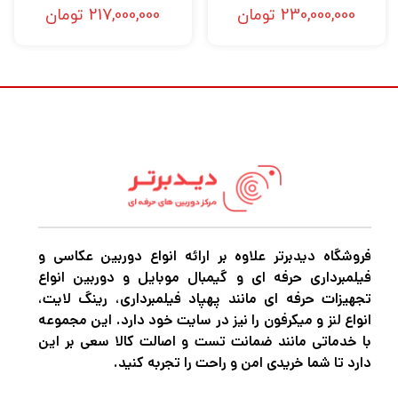
230,000,000
تومان
217,000,000
تومان
استاپ دامنه دینامیکی، تثبیت کننده 5 محوره،
کادربندی خودکار مبتنی بر هوش مصنوعی، کمک
فوکوس خودکار، چندین گزینه میکروفون، پخش
USB، محفظه مقاوم در برابر گرد و غبار و رطوبت، و
بیشتر.
اگر در حرفه عکاسی و فیلمبرداری مشغول به
فعالیت هستید قطعاً برای این که بتوانید عکس
های حرفه ای و بی نظیر خلق کنید و بهترین نوع
فروشگاه دیدبرتر علاوه بر ارائه انواع دوربین عکاسی و
فیلمبرداری حرفه ای و گیمبال موبایل و دوربین انواع
فیلمبرداری را تجربه کنید نیاز به دوربین‌های
تجهیزات حرفه ای مانند پهپاد فیلمبرداری، رینگ لایت،
باکیفیت و مجهز برای عکاسی و فیلمبرداری دارید.
انواع لنز و میکرفون را نیز در سایت خود دارد. این مجموعه
اگر میخواهید بهترین دوربین عکاسی و
با خدماتی مانند ضمانت تست و اصالت کالا سعی بر این
دارد تا شما خریدی امن و راحت را تجربه کنید.
فیلمبرداری، پهپاد فیلمبرداری، گیمبال
دوربین،گیمبال موبایل و هر نوع تجهیزات آتلیه را