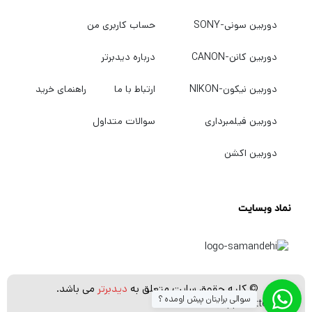
با بهترین کیفیت و قیمت خریداری کنید به
دیدبرتر
دوربین سونی-SONY
حساب کاربری من
سربزنید.
دوربین کانن-CANON
درباره دیدبرتر
دوربین نیکون-NIKON
ارتباط با ما
راهنمای خرید
دوربین فیلمبرداری
سوالات متداول
دوربین اکشن
نماد وبسایت
© کلیه حقوق سایت متعلق به
دیدبرتر
می باشد.
سوالی برایتان پیش اومده ؟
[whatsapp_buttons]