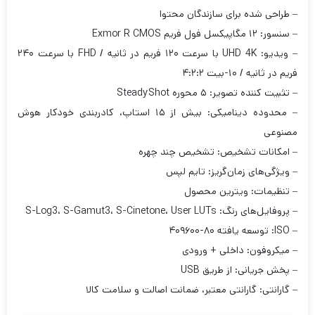
– طراحی شده برای سازندگان محتوا
– سنسور: ۱۲ مگاپیکسل فول فریم Exmor R CMOS
– ویدیو: UHD 4K با سرعت ۱۲۰ فریم در ثانیه / FHD با سرعت ۲۴۰
فریم در ثانیه / ۱۰-بیت ۴:۲:۲
– تثبیت کننده تصویر: ۵ محوره SteadyShot
– محدوده دینامیکی: بیش از ۱۵ استاپ، کادربندی خودکار هوش
مصنوعی
– امکانات تشخیص: تشخیص چند چهره
– ویژگی‌های زمان‌گریز: تایم لپس
– تنظیمات: ویترین محصول
– پروفایل‌های رنگ: S-Log3، S-Gamut3، S-Cinetone، User LUTs
– ISO: توسعه یافته ۸۰-۴۰۹۶۰۰
– میکروفون: داخلی + ورودی
– پخش جریانی: از طریق USB
– گارانتی: گارانتی معتبر، ضمانت اصالت و سلامت کالا