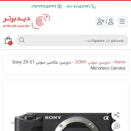
09364165449
021-71057641
|
0
Home
-
دوربین سونی-SONY
-
دوربین عکاسی سونی Sony ZV-E1
Mirrorless Camera