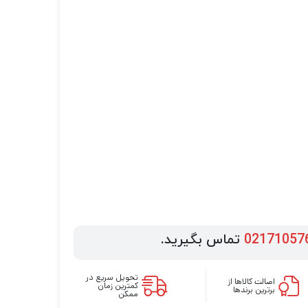
02171057
تماس بگیرید.
تحویل سریع در
اصالت کالاها از
کمترین زمان
برترین برندها
ممکن