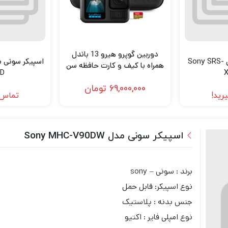
دوربین گوپرو هیرو 13 باندل
اسپیکر سونی مدل Sony SRS-
همراه با کیف و کارت حافظه سن
D
دیسک 64 گیگابایت Gopro
69,000,000
تومان
HERO13 bundle includes Case
رید!
تماس 
& SanDisk 64GB Extreme
اسپیکر سونی مدل Sony MHC-V90DW
برند : سونی – sony
نوع اسپیکر: قابل حمل
جنس بدنه : پلاستیک
نوع امپلی فایر : اکتیو