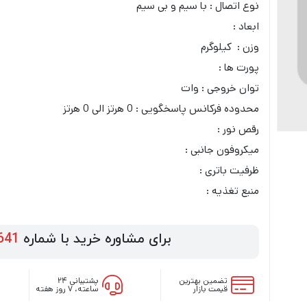
نوع اتصال : با سیم و بی‌ سیم
ابعاد :
وزن : کیلوگرم
پورت‌ ها :
توان خروجی : وات
محدوده فرکانس پاسخگویی : 0 هرتز الی 0 هرتز
رقص نور :
میکروفون جانبی :
ظرفیت باتری :
منبع تغذیه :
برای مشاوره خرید با شماره
641
تضمین بهترین
پشتیبانی ۲۴
قیمت بازار
ساعته، ۷ روز هفته