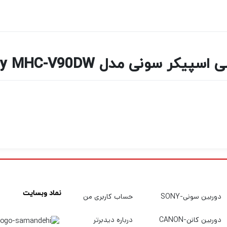
اسپیکر سونی مدل Sony MHC-V90DW
نماد وبسایت
دوربین سونی-SONY
حساب کاربری من
دوربین کانن-CANON
درباره دیدبرتر