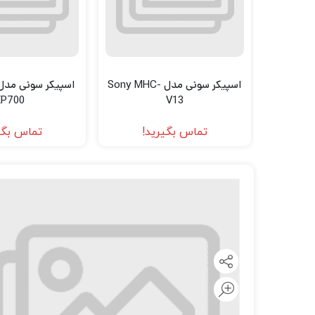
لنز سامیانگ-Samyang
لنز فوجی فیلم – FujiFilm
لنز موبایل
اسپیکر سونی مدل Sony MHC-
XP700
V13
تماس بگیرید!
تماس بگی