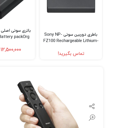
لنز سامیانگ-Samyang
لنز فوجی فیلم – FujiFilm
لنز موبایل
باطری دوربین سونی Sony NP-
attery packOrg
FZ100 Rechargeable Lithium-
Ion Battery (2280mAh)
12,500,000
تماس بگیرید!