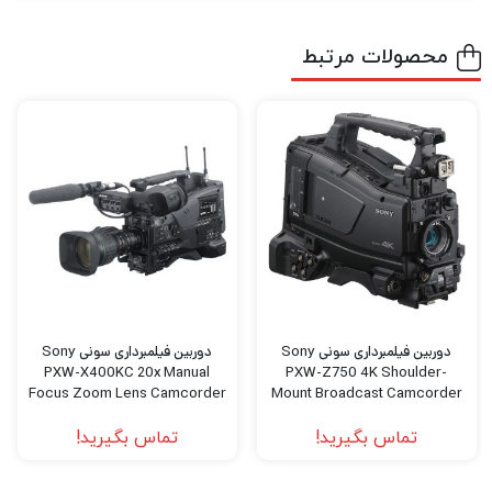
فیلمبرداری را تجربه کنید نیاز به دوربین‌های
باکیفیت و مجهز برای عکاسی و فیلمبرداری دارید.
محصولات مرتبط
اگر میخواهید بهترین دوربین عکاسی و
فیلمبرداری، پهپاد فیلمبرداری، گیمبال دوربین
،گیمبال موبایل و هر نوع تجهیزات آتلیه را با
بهترین کیفیت و قیمت خریداری کنید به
دیدبرتر
سربزنید.
دوربین فیلمبرداری سونی Sony
دوربین فیلمبرداری سونی Sony
PXW-X400KC 20x Manual
PXW-Z750 4K Shoulder-
Focus Zoom Lens Camcorder
Mount Broadcast Camcorder
Kit
(Body Only)
تماس بگیرید!
تماس بگیرید!