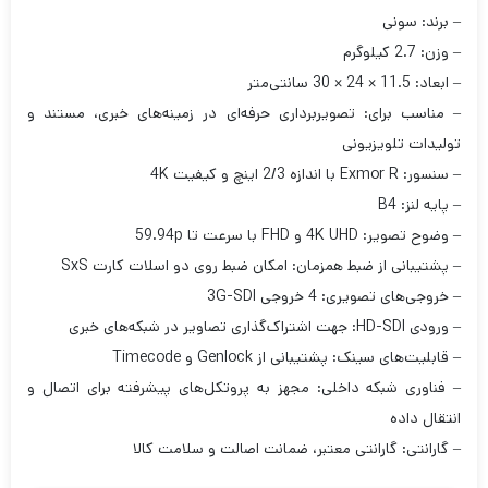
– برند: سونی
– وزن: 2.7 کیلوگرم
– ابعاد: 11.5 × 24 × 30 سانتی‌متر
– مناسب برای: تصویربرداری حرفه‌ای در زمینه‌های خبری، مستند و
تولیدات تلویزیونی
– سنسور: Exmor R با اندازه 2/3 اینچ و کیفیت 4K
– پایه لنز: B4
– وضوح تصویر: 4K UHD و FHD با سرعت تا 59.94p
– پشتیبانی از ضبط همزمان: امکان ضبط روی دو اسلات کارت SxS
– خروجی‌های تصویری: 4 خروجی 3G-SDI
– ورودی HD-SDI: جهت اشتراک‌گذاری تصاویر در شبکه‌های خبری
– قابلیت‌های سینک: پشتیبانی از Genlock و Timecode
– فناوری شبکه داخلی: مجهز به پروتکل‌های پیشرفته برای اتصال و
انتقال داده
– گارانتی: گارانتی معتبر، ضمانت اصالت و سلامت کالا