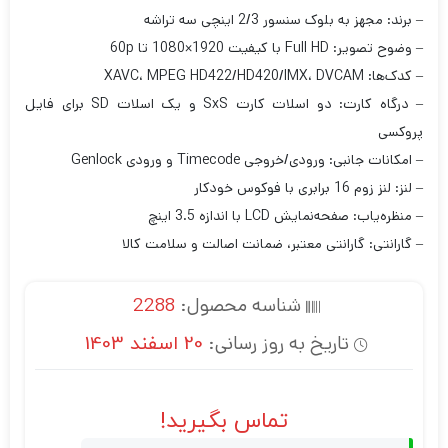
– برند: مجهز به بلوک سنسور 2/3 اینچی سه تراشه
– وضوح تصویر: Full HD با کیفیت 1920×1080 تا 60p
– کدک‌ها: XAVC، MPEG HD422/HD420/IMX، DVCAM
– درگاه کارت: دو اسلات کارت SxS و یک اسلات SD برای فایل
پروکسی
– امکانات جانبی: ورودی/خروجی Timecode و ورودی Genlock
– لنز: لنز زوم 16 برابری با فوکوس خودکار
– منظره‌یاب: صفحه‌نمایش LCD با اندازه 3.5 اینچ
– گارانتی: گارانتی معتبر، ضمانت اصالت و سلامت کالا
شناسه محصول:
2288
تاریخ به روز رسانی:
20 اسفند 1403
تماس بگیرید!