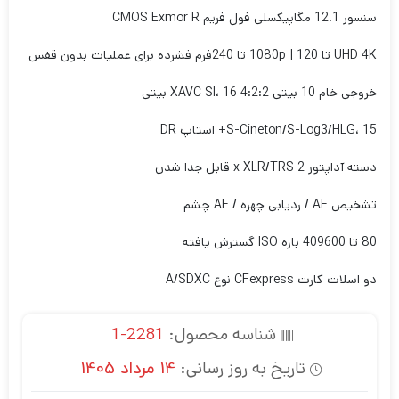
سنسور 12.1 مگاپیکسلی فول فریم CMOS Exmor R
UHD 4K تا 120 | 1080p تا 240
فرم فشرده برای عملیات بدون قفس
خروجی خام 10 بیتی 4:2:2 XAVC SI، 16 بیتی
S-Cineton/S-Log3/HLG، 15+ استاپ DR
دسته آداپتور 2 x XLR/TRS قابل جدا شدن
تشخیص AF / ردیابی چهره / AF چشم
80 تا 409600 بازه ISO گسترش یافته
دو اسلات کارت CFexpress نوع A/SDXC
شناسه محصول:
2281-1
تاریخ به روز رسانی:
14 مرداد 1405