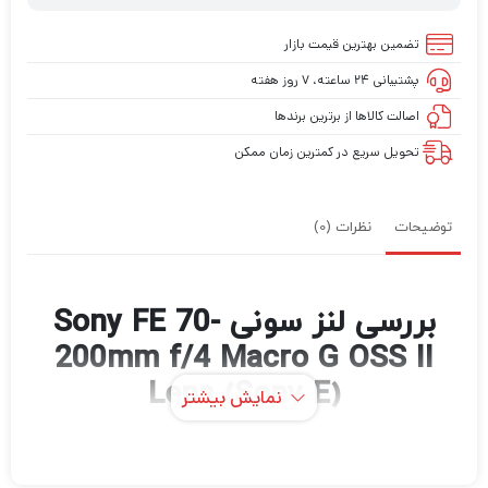
تضمین بهترین قیمت بازار
پشتیبانی ۲۴ ساعته، ۷ روز هفته
اصالت کالاها از برترین برندها
تحویل سریع در کمترین زمان ممکن
توضیحات
نظرات (0)
بررسی لنز سونی Sony FE 70-
200mm f/4 Macro G OSS II
Lens (Sony E)
نمایش بیشتر
نه سال پس از ساخت، سونی لنز زوم تله‌فوتوی