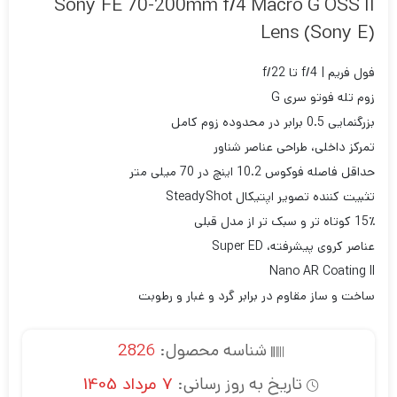
Sony FE 70-200mm f/4 Macro G OSS II
Lens (Sony E)
فول فریم | f/4 تا f/22
زوم تله فوتو سری G
بزرگنمایی 0.5 برابر در محدوده زوم کامل
تمرکز داخلی، طراحی عناصر شناور
حداقل فاصله فوکوس 10.2 اینچ در 70 میلی متر
تثبیت کننده تصویر اپتیکال SteadyShot
15٪ کوتاه تر و سبک تر از مدل قبلی
عناصر کروی پیشرفته، Super ED
Nano AR Coating II
ساخت و ساز مقاوم در برابر گرد و غبار و رطوبت
شناسه محصول:
2826
تاریخ به روز رسانی:
7 مرداد 1405