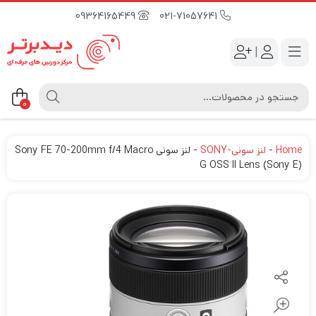
09364165449
021-71057641
|
0
Home
-
لنز سونی-SONY
-
لنز سونی Sony FE 70-200mm f/4 Macro
G OSS II Lens (Sony E)