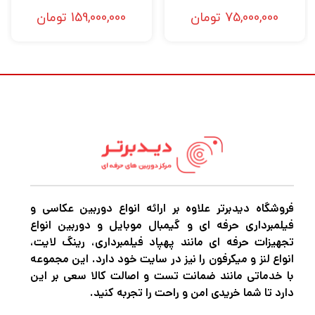
بزرگنمایی 1:1 را همراه با حداقل فاصله فوکوس
75,000,000
تومان
159,000,000
تومان
6.3 اینچی برای کار با سوژه های نزدیک فراهم می
کند.
فاصله فوکوس و مقیاس بزرگنمایی در بالای لنز برای
کمک به کاربردهای فنی بیشتر چاپ شده است.
سوئیچ محدود کننده محدوده فوکوس به شما
امکان می دهد محدوده فوکوس قابل استفاده را
فروشگاه دیدبرتر علاوه بر ارائه انواع دوربین عکاسی و
بین 6.3-11.8″، 11.8 اینچ بی نهایت یا کامل
فیلمبرداری حرفه ای و گیمبال موبایل و دوربین انواع
محدود کنید و یک دکمه نگه داشتن فوکوس نیز
تجهیزات حرفه ای مانند پهپاد فیلمبرداری، رینگ لایت،
انواع لنز و میکرفون را نیز در سایت خود دارد. این مجموعه
برای توقف دستی فوکوس خودکار در یک نقطه
با خدماتی مانند ضمانت تست و اصالت کالا سعی بر این
مشخص وجود دارد.
دارد تا شما خریدی امن و راحت را تجربه کنید.