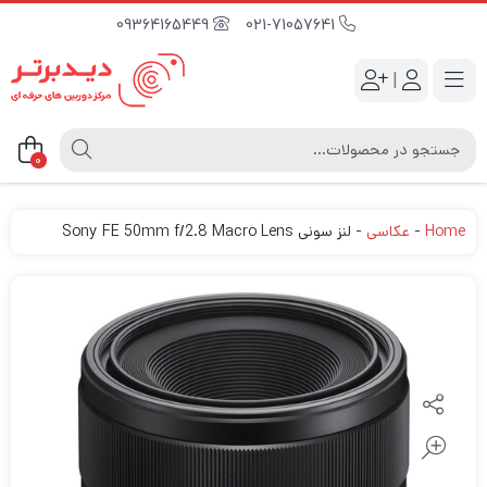
09364165449
021-71057641
|
0
Home
-
عکاسی
-
لنز سونی Sony FE 50mm f/2.8 Macro Lens