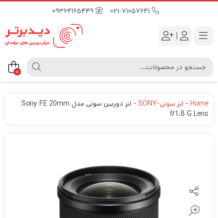
09364165449
021-71057641
|
0
Home
-
لنز سونی-SONY
-
لنز دوربین سونی مدل Sony FE 20mm
f/1.8 G Lens