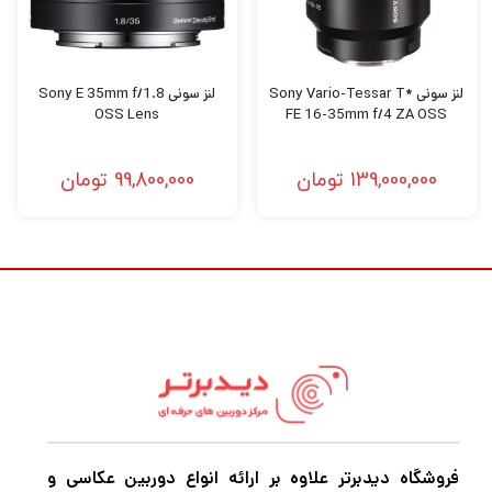
اگر در حرفه عکاسی و فیلمبرداری مشغول به
فعالیت هستید قطعاً برای این که بتوانید عکس
لنز سونی Sony Vario-Tessar T*
لنز سونی Sony E 35mm f/1.8
OSS Lens
FE 16-35mm f/4 ZA OSS
های حرفه ای و بی نظیر خلق کنید و بهترین نوع
فیلمبرداری را تجربه کنید نیاز به دوربین‌های
139,000,000
تومان
99,800,000
تومان
باکیفیت و مجهز برای عکاسی و فیلمبرداری دارید.
اگر میخواهید بهترین
دوربین عکاسی
و
فیلمبرداری، پهپاد فیلمبرداری، گیمبال
دوربین،گیمبال موبایل و هر نوع تجهیزات آتلیه را
با بهترین کیفیت و قیمت خریداری کنید به
دیدبرتر
سربزنید.
فروشگاه دیدبرتر علاوه بر ارائه انواع دوربین عکاسی و