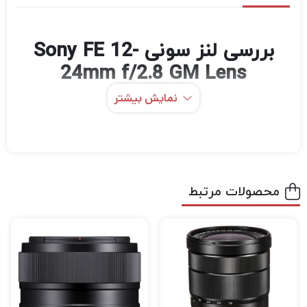
بررسی لنز سونی Sony FE 12-
24mm f/2.8 GM Lens
نمایش بیشتر
Sony FE 12-24mm f/2.8 GM که شامل طیف
وسیعی از میدان دید فوق‌العاده است، یک زوم E-
mount است که با طراحی بسیار روشن و همه‌کاره
مشخص می‌شود. ایده‌آل برای منظره، طبیعت،
محصولات مرتبط
معماری و کاربردهای داخلی، حداکثر دیافراگم ثابت
f/2.8 و طراحی اپتیکال پیشرفته لنز، آن را به
انتخابی عالی برای کار در شرایط تصویربرداری دشوار
تبدیل می‌کند و در عین حال تصاویری با تصحیح
خوب ارائه می‌دهد.