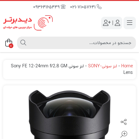
09364165449
021-71057641
|
0
Home
-
لنز سونی-SONY
-
لنز سونی Sony FE 12-24mm f/2.8 GM
Lens