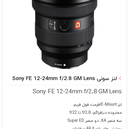
لنز سونی Sony FE 12-24mm f/2.8 GM Lens
Sony FE 12-24mm f/2.8 GM Lens
لنز E-Mount/فرمت فول فریم
محدوده دیافراگم: f/2.8 تا f/22
سه عنصر XA، دو عنصر Super ED
پوشش های نانو AR II و فلوئور