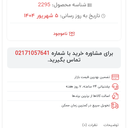
شناسه محصول:
2295
تاریخ به روز رسانی:
5 شهریور 1404
ناموجود
برای مشاوره خرید با شماره
02171057641
تماس بگیرید.
تضمین بهترین قیمت بازار
پشتیبانی ۲۴ ساعته، ۷ روز هفته
اصالت کالاها از برترین برندها
تحویل سریع در کمترین زمان ممکن
توضیحات
نظرات (0)