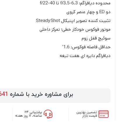
محدوده دیافراگم: f/3.5-6.3 تا f/22-40
دو ED و چهار عنصر کروی
تثبیت کننده تصویر اپتیکال SteadyShot
موتور فوکوس خودکار خطی؛ تمرکز داخلی
سوئیچ قفل زوم
حداقل فاصله فوکوس: 1.6′
دیافراگم دایره ای هفت تیغه
برای مشاوره خرید با شماره
641
تضمین بهترین
پشتیبانی ۲۴
قیمت بازار
ساعته، ۷ روز هفته