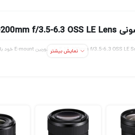
Sony E 18-200mm 
نمایش بیشتر
ران می‌توانند سوژه‌های دور و نزدیک را بدون نیاز به تعویض لنز عکس‌برداری
کم و چهار عنصر کروی برای به حداقل رساندن انحرافات سود می برد. 
ی بشکه لنز برای جلوگیری از خزش زوم در زمانی که لنز استفاده نمی 