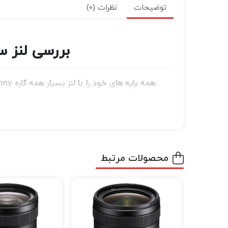
توضیحات
نظرات (0)
بررسی لنز سونی f/3.5-6.3 OSS LE Lens
معادل 27 تا 300 میلی‌متر، کارب
همچنین از استفاده از دو عنصر پراکندگی بسیار 
SteadyShot مجهز شده است که تاثیر لرزش دوربین را به خصوص در فواصل کانونی بیشتر کاهش می دهد.
محصولات مرتبط
می کند. همچنین دارای یک سوئیچ قفل زوم بر رو
ای هفت پره برای تولید بوکه صاف و گرد است.