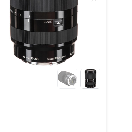
لنز سامیانگ-Samyang
لنز فوجی فیلم – FujiFilm
لنز موبایل