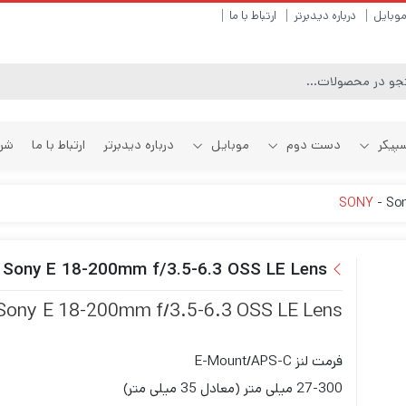
وبایل
درباره دیدبرتر
ارتباط با ما
سپیکر
دست دوم
موبایل
درباره دیدبرتر
ارتباط با ما
شرا
-
Son
کیف دوربین
اکسسوری گیمبال
باکس نور عکاسی
کیف لنز
کارت حافظه Micro SD
سه پایه عکاسی
کیج دوربین
بکگراند عکاسی
اکسسوری دوربین اکشن
فیلتر های ND
کارت حافظه SD
سه پایه فیلمبر
Sony E 18-200mm f/3.5-6.3 OSS LE Lens
رادیو فلاش
اکسسوری پهپاد
کاور دوربین عکاسی
کارت ریدر
فیلتر های پلاری
سه پایه نورپردا
Sony E 18-200mm f/3.5-6.3 OSS LE Lens
مانیتور
باتری دوربین
پنل آکوستیک
درب لنز
فلش مموری
نگهدارنده بکگران
شارژر دوربین
رفلکتور عکاسی
میکروفون و رکوردر
کاور لنز
هارد اکسترنال
سه پایه رومیز
بند دوربین
سافت باکس و چتر
هود لنز
اکسسوری سه پا
فرمت لنز E-Mount/APS-C
پرینتر و کاغذ چاپ
رینگ معکوس
27-300 میلی متر (معادل 35 میلی متر)
تمیز کننده