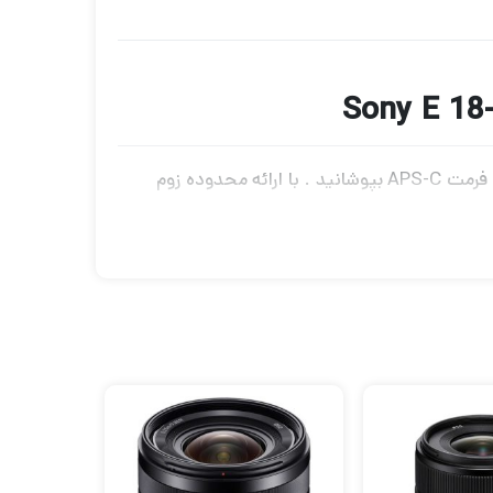
همه پایه های خود را با لنز بسیار همه کاره E 18-200mm f/3.5-6.3 OSS LE Sony برای دوربین E-mount خود با فرمت APS-C بپوشانید . با ارائه محدوده زوم
 کنند و این موضوع آن را برای سفر ایده‌آل می‌کند.
علاوه بر این، این دوربین به لرزشگیر اپتیکال
برای فوکوس سریع، 18-200 میلی متر از یک موتور فوکوس خودکار خطی با طراحی فوکوس داخلی استفاده می کند که امکان فوکوس نزدیک به 1.6 اینچ را فراهم
شود. علاوه بر این، دارای یک دیافراگم دایره