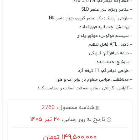
– محدوده دیافراگم: f/1.4 تا f/16
– عناصر ویژه: پنج عنصر SLD
– طراحی اپتیک: یک عنصر کروی، چهار عنصر HR
– پوشش‌: چند لایه فوق‌العاده
– سیستم فوکوس: موتور پله‌ای
– دکمه: AFL قابل تنظیم
– حلقه دیافراگم: فیزیکی
– سوئیچ: حذف‌شده
– طراحی دیافراگم: 11 تیغه گرد
– محافظت: طراحی مقاوم در برابر آب و هوا
– گارانتی: گارانتی معتبر، ضمانت اصالت و سلامت کالا
شناسه محصول:
2760
تاریخ به روز رسانی:
20 تیر 1405
149,500,000
تومان