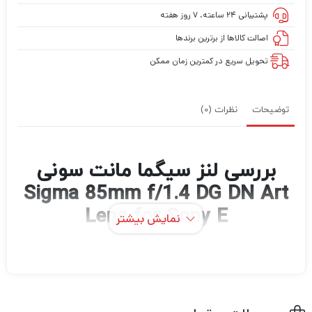
پشتیبانی ۲۴ ساعته، ۷ روز هفته
اصالت کالاها از برترین برندها
تحویل سریع در کمترین زمان ممکن
توضیحات
نظرات (0)
بررسی لنز سیگما مانت سونی
Sigma 85mm f/1.4 DG DN Art
Lens for Sony E
نمایش بیشتر
یک لنز کلاسیک با طول پرتره که برای سیستم‌های
بدون آینه E-mount سونی فول فریم به‌روزرسانی
شده است، Sigma 85mm f/1.4 DG DN یک لنز