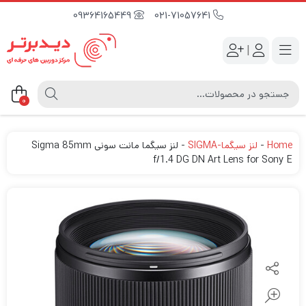
09364165449
021-71057641
|
0
Home
-
لنز سیگما-SIGMA
-
لنز سیگما مانت سونی Sigma 85mm
f/1.4 DG DN Art Lens for Sony E