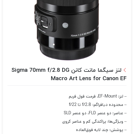
لنز سیگما مانت کانن Sigma 70mm f/2.8 DG
Macro Art Lens for Canon EF
– لنز: EF-Mount، فرمت فول فریم
– محدوده دیافراگم: f/2.8 تا f/22
– عناصر: دو عنصر FLD، دو عنصر SLD
– ویژگی‌ها: پراکندگی کم و عناصر کروی
– پوشش: چند لایه فوق‌العاده