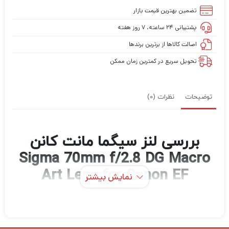
تضمین بهترین قیمت بازار
پشتیبانی ۲۴ ساعته، ۷ روز هفته
اصالت کالاها از برترین برندها
تحویل سریع در کمترین زمان ممکن
توضیحات
نظرات (0)
بررسی لنز سیگما مانت کانن
Sigma 70mm f/2.8 DG Macro
Art Lens for Canon EF
نمایش بیشتر
لنز ماکرو هنری 70 میلی متری f/2.8 DG از سیگما
برای وضوح تصویر قابل توجه در فواصل کاری