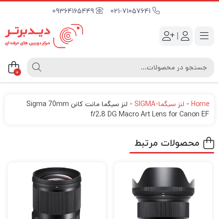
09364165449
021-71057641
|
0
Home
-
لنز سیگما-SIGMA
-
لنز سیگما مانت کانن Sigma 70mm
f/2.8 DG Macro Art Lens for Canon EF
محصولات مرتبط