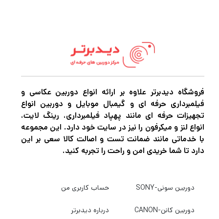
نزدیک بهینه شده است.یک لنز ماکرو واقعی 1:1
با اندازه واقعی است که برای سوژه های نزدیک و
ماکرو مناسب است. به‌عنوان عضوی از سری
لنزهای معتبر Art، این تله‌فوتو پرایم کوتاه با
طراحی اپتیکال پیچیده‌اش نیز متمایز می‌شود که
از دو عنصر FLD، دو عنصر SLD، یک عنصر
فروشگاه دیدبرتر علاوه بر ارائه انواع دوربین عکاسی و
فیلمبرداری حرفه ای و گیمبال موبایل و دوربین انواع
پراکندگی جزئی غیرعادی/ضریب شکست بالا و دو
تجهیزات حرفه ای مانند پهپاد فیلمبرداری، رینگ لایت،
عنصر غیر کروی استفاده می‌کند. برای محدود
انواع لنز و میکرفون را نیز در سایت خود دارد. این مجموعه
با خدماتی مانند ضمانت تست و اصالت کالا سعی بر این
کردن انحرافات کروماتیک و کروی برای وضوح،
دارد تا شما خریدی امن و راحت را تجربه کنید.
وضوح و دقت رنگ بالا. یک پوشش چندلایه فوق
العاده همچنین کیفیت تصویر را با کاهش شعله
دوربین سونی-SONY
حساب کاربری من
ور شدن لنز و شبح برای بهبود کنتراست و وفاداری
رنگ در شرایط نوری قوی بهبود می بخشد. علاوه بر
دوربین کانن-CANON
درباره دیدبرتر