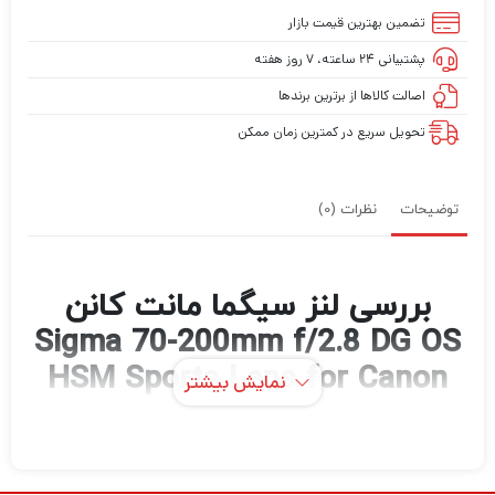
تضمین بهترین قیمت بازار
پشتیبانی ۲۴ ساعته، ۷ روز هفته
اصالت کالاها از برترین برندها
تحویل سریع در کمترین زمان ممکن
توضیحات
نظرات (0)
بررسی لنز سیگما مانت کانن
Sigma 70-200mm f/2.8 DG OS
HSM Sports Lens for Canon
نمایش بیشتر
EF
لنز ورزشی کانن EF Sigma 70-200mm f/2.8 DG