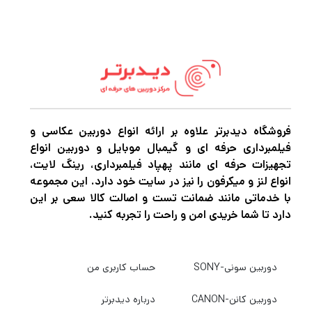
OS HSM Sports Lens برای رویداد، پرتره و
عکس‌برداری ورزشی، یک زوم تله فوتو انعطاف‌پذیر
است که با طراحی روشن و پیچیده‌اش مشخص
می‌شود. حداکثر دیافراگم ثابت سریع f/2.8 در
شرایط نوری دشوار عالی است و همچنین کنترل
بیشتری بر عمق میدان برای ایزوله کردن سوژه ها
فروشگاه دیدبرتر علاوه بر ارائه انواع دوربین عکاسی و
فیلمبرداری حرفه ای و گیمبال موبایل و دوربین انواع
ارائه می دهد. با توجه به طرح اپتیکال، از 10
تجهیزات حرفه ای مانند پهپاد فیلمبرداری، رینگ لایت،
عنصر پراکندگی کم تاثیرگذار استفاده می‌شود تا
انواع لنز و میکرفون را نیز در سایت خود دارد. این مجموعه
با خدماتی مانند ضمانت تست و اصالت کالا سعی بر این
انحرافات رنگی و حاشیه‌های رنگی را به میزان زیادی
دارد تا شما خریدی امن و راحت را تجربه کنید.
کاهش دهد تا وضوح و دقت رنگ بهبود یابد. یک
پوشش چند لایه فوق العاده نیز وجود دارد و به
دوربین سونی-SONY
حساب کاربری من
سرکوب شبح و شعله ور هنگام کار در شرایط نوری
قوی کمک می کند.
دوربین کانن-CANON
درباره دیدبرتر