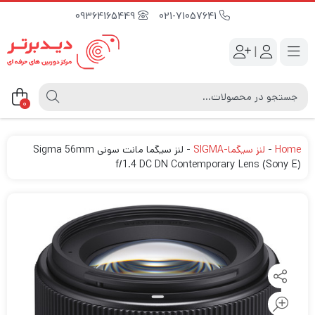
09364165449
021-71057641
|
0
Home
-
لنز سیگما-SIGMA
-
لنز سیگما مانت سونی Sigma 56mm
f/1.4 DC DN Contemporary Lens (Sony E)