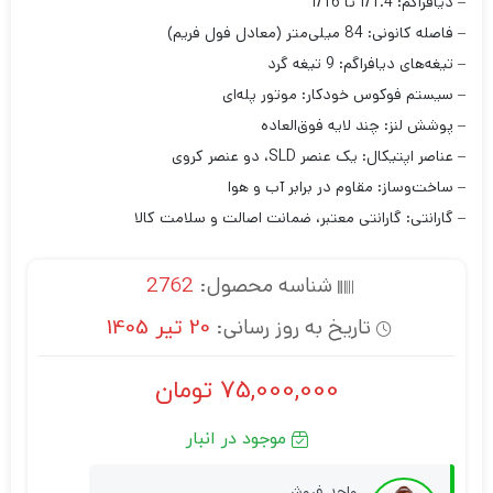
– دیافراگم: f/1.4 تا f/16
– فاصله کانونی: 84 میلی‌متر (معادل فول فریم)
– تیغه‌های دیافراگم: 9 تیغه گرد
– سیستم فوکوس خودکار: موتور پله‌ای
– پوشش لنز: چند لایه فوق‌العاده
– عناصر اپتیکال: یک عنصر SLD، دو عنصر کروی
– ساخت‌وساز: مقاوم در برابر آب و هوا
– گارانتی: گارانتی معتبر، ضمانت اصالت و سلامت کالا
شناسه محصول:
2762
تاریخ به روز رسانی:
20 تیر 1405
75,000,000
تومان
موجود در انبار
واحد فروش