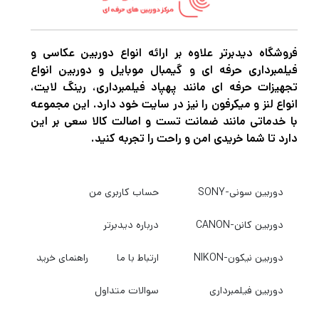
اگر در حرفه عکاسی و فیلمبرداری مشغول به
فعالیت هستید قطعاً برای این که بتوانید عکس
فروشگاه دیدبرتر علاوه بر ارائه انواع دوربین عکاسی و
های حرفه ای و بی نظیر خلق کنید و بهترین نوع
فیلمبرداری حرفه ای و گیمبال موبایل و دوربین انواع
فیلمبرداری را تجربه کنید نیاز به دوربین‌های
تجهیزات حرفه ای مانند پهپاد فیلمبرداری، رینگ لایت،
انواع لنز و میکرفون را نیز در سایت خود دارد. این مجموعه
باکیفیت و مجهز برای عکاسی و فیلمبرداری دارید.
با خدماتی مانند ضمانت تست و اصالت کالا سعی بر این
اگر میخواهید بهترین دوربین عکاسی و
دارد تا شما خریدی امن و راحت را تجربه کنید.
فیلمبرداری، پهپاد فیلمبرداری، گیمبال
دوربین،گیمبال موبایل و هر نوع تجهیزات آتلیه را
دوربین سونی-SONY
حساب کاربری من
با بهترین کیفیت و قیمت خریداری کنید به
دیدبرتر
دوربین کانن-CANON
درباره دیدبرتر
سربزنید.
دوربین نیکون-NIKON
ارتباط با ما
راهنمای خرید
دوربین فیلمبرداری
سوالات متداول