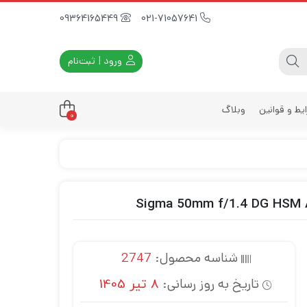
09364165449
021-71057641
ورود | ثبت‌نام
یط و قوانین
وبلاگ
0
داری
زه
زی
د
ی
شناسه محصول:
2747
یه
تاریخ به روز رسانی:
8 تیر 1405