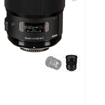
لنز سامیانگ-Samyang
لنز فوجی فیلم – FujiFilm
لنز موبایل