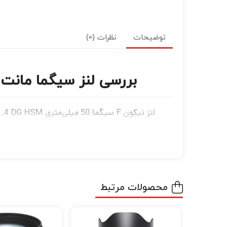
توضیحات
نظرات (0)
بررسی لنز سیگما مانت نیکون DG HSM Art Lens for Nikon F
پراکندگی پایین ویژه و یک عنصر غیرکروی شیشه
ور شدن کمای ساژیتال و انحرافات رنگی به منظو
وفاداری رنگ بالاتر استفاده شود.
محصولات مرتبط