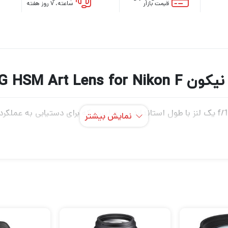
قیمت بازار
ساعته، ۷ روز هفته
Sigma 50mm f/1.4 
لنز نیکون F سیگما 50 میلی‌متری f/1.4 DG HSM یک لنز با طول استاندارد سریع است که برای 
نمایش بیشتر
‌ای قالب‌گیری شده طراحی شده است. این عناصر، همراه با طراحی ا
ر ارائه وضوح و وضوح تصویر بالا کار می کنند. قطر بزرگ لنز و سی
تا از حفظ روشنایی محیطی اطمینان حاصل شود. یک پوشش Super Multi ر
یک موتور AF Hyper Sonic، همراه با یک الگوریتم AF بهینه‌سازی شده، عملکرد فوکوس خودکار