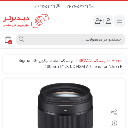
09364165449
021-71057641
|
0
Home
-
لنز سیگما-SIGMA
-
لنز سیگما مانت نیکون Sigma 50-
100mm f/1.8 DC HSM Art Lens for Nikon F