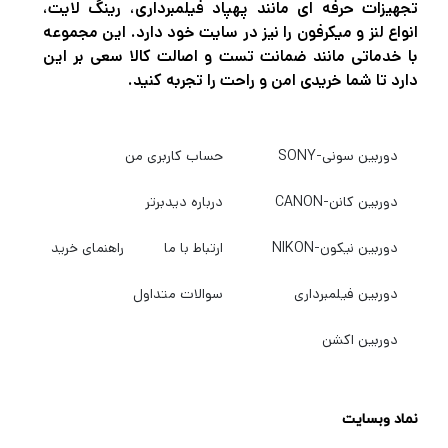
اگر در حرفه عکاسی و فیلمبرداری مشغول به
تجهیزات حرفه ای مانند پهپاد فیلمبرداری، رینگ لایت،
انواع لنز و میکرفون را نیز در سایت خود دارد. این مجموعه
فعالیت هستید قطعاً برای این که بتوانید عکس
با خدماتی مانند ضمانت تست و اصالت کالا سعی بر این
های حرفه ای و بی نظیر خلق کنید و بهترین نوع
دارد تا شما خریدی امن و راحت را تجربه کنید.
فیلمبرداری را تجربه کنید نیاز به دوربین‌های
باکیفیت و مجهز برای عکاسی و فیلمبرداری دارید.
دوربین سونی-SONY
حساب کاربری من
اگر میخواهید بهترین دوربین عکاسی و
دوربین کانن-CANON
درباره دیدبرتر
فیلمبرداری، پهپاد فیلمبرداری، گیمبال
دوربین،گیمبال موبایل و هر نوع تجهیزات آتلیه را
دوربین نیکون-NIKON
ارتباط با ما
راهنمای خرید
با بهترین کیفیت و قیمت خریداری کنید به
دیدبرتر
دوربین فیلمبرداری
سوالات متداول
سربزنید.
دوربین اکشن
نماد وبسایت