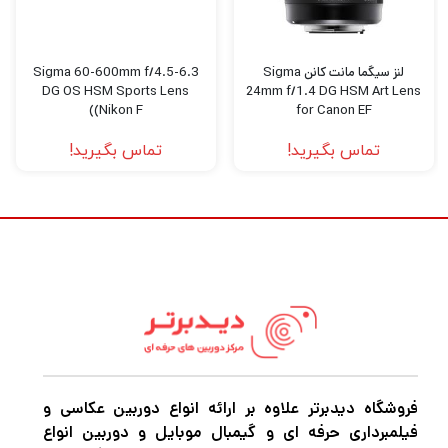
طراحی اپتیکال مجموعه ای از عناصر پراکندگی کم
و ضریب شکست بالا را در خود جای داده است که
لنز سیگما مانت کانن Sigma
Sigma 60-600mm f/4.5-6.3
با از بین بردن انحرافات مختلف، حاشیه های رنگی
DG OS HSM Sports Lens
24mm f/1.4 DG HSM Art Lens
(Nikon F)
for Canon EF
و اعوجاج به دستیابی به وضوح و وضوح بالا کمک
تماس بگیرید!
تماس بگیرید!
می کند. یک پوشش چندلایه فوق العاده نیز
اعمال شده است که نور لنز و شبح را برای بهبود
کنتراست و دقت رنگ کنترل می کند. این 50 تا
100 میلی‌متر با ایجاد تعادل بین ویژگی‌های
اپتیکال، از یک موتور Hyper Sonic پیشرفته،
همراه با فوکوس داخلی و طراحی زوم بهره می‌برد تا
عملکرد فوکوس خودکار سریع، بی‌صدا و دقیق را
ارتقا دهد. علاوه بر این،
فروشگاه دیدبرتر علاوه بر ارائه انواع دوربین عکاسی و
فیلمبرداری حرفه ای و گیمبال موبایل و دوربین انواع