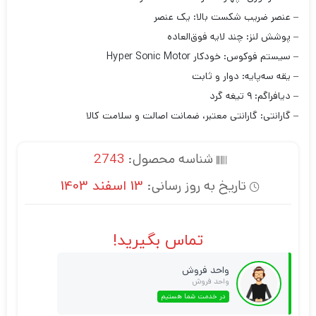
– عنصر ضریب شکست بالا: یک عنصر
– پوشش لنز: چند لایه فوق‌العاده
– سیستم فوکوس: خودکار Hyper Sonic Motor
– یقه سه‌پایه: دوار و ثابت
– دیافراگم: ۹ تیغه گرد
– گارانتی: گارانتی معتبر، ضمانت اصالت و سلامت کالا
شناسه محصول:
2743
تاریخ به روز رسانی:
13 اسفند 1403
تماس بگیرید!
واحد فروش
واحد فروش
در خدمت شما هستیم