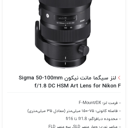
لنز سیگما مانت نیکون Sigma 50-100mm
f/1.8 DC HSM Art Lens for Nikon F
– فرمت لنز: F-Mount/DX
– فاصله کانونی: ۷۵-۱۵۰ میلی‌متر (معادل ۳۵ میلی‌متری)
– محدوده دیافراگم: f/1.8 تا f/16
– عناصر نوری: چهار عنصر SLD، سه عنصر FLD