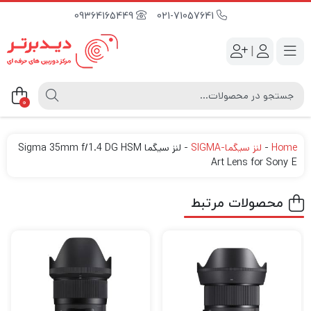
09364165449
021-71057641
|
0
Home
-
لنز سیگما-SIGMA
-
لنز سیگما Sigma 35mm f/1.4 DG HSM
Art Lens for Sony E
محصولات مرتبط