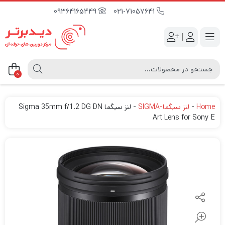
09364165449
021-71057641
|
0
Home
-
لنز سیگما-SIGMA
-
لنز سیگما Sigma 35mm f/1.2 DG DN
Art Lens for Sony E