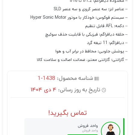
– محدوده دیافراگم: f/1.2 تا f/16
– عناصر لنز: سه عنصر کروی و سه عنصر SLD
– سیستم فوکوس: خودکار با موتور Hyper Sonic Motor
– دکمه: AFL قابل تنظیم
– حلقه دیافراگم: فیزیکی با قابلیت حذف سوئیچ
– دیافراگم: 11 تیغه گرد
– پوشش جلویی: محافظ در برابر آب و هوا
– گارانتی: گارانتی معتبر، ضمانت اصالت و سلامت کالا
شناسه محصول:
1438-1
تاریخ به روز رسانی:
4 دی 1404
تماس بگیرید!
واحد فروش
واحد فروش