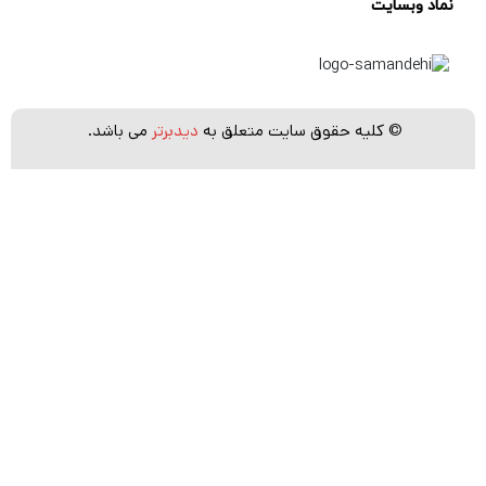
نماد وبسایت
C که فاصله کانونی معادل 53 میلی‌متر را فراهم
می‌کند، مناسب است.
حداکثر دیافراگم ثابت f/1.2 مخصوصاً برای کار در
شرایط نوری موجود مناسب است و کنترل شدیدی
© کلیه حقوق سایت متعلق به
دیدبرتر
می باشد.
بر عمق میدان فراهم می‌کند.
سه عنصر با پراکندگی کم ویژه (SLD) به طور قابل
توجهی انحرافات رنگی و حاشیه های رنگ را در
سراسر محدوده بزرگنمایی کاهش می دهند تا
وضوح و دقت رنگ بهبود یابد.
سه عنصر کروی، از جمله یک عنصر لنز کروی دو
طرفه، انحرافات کروی و اعوجاج را برای افزایش
وضوح و رندر دقیق کنترل می‌کنند.
HSM بزرگ (موتور هایپر سونیک) فوکوس خودکار