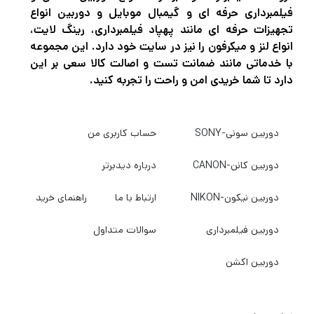
خودکار (AFL) را می توان عملکردهای اضافی برای
فیلمبرداری حرفه ای و گیمبال موبایل و دوربین انواع
افزایش دامنه عملکردهای موجود روی لنز
تجهیزات حرفه ای مانند پهپاد فیلمبرداری، رینگ لایت،
انواع لنز و میکرفون را نیز در سایت خود دارد. این مجموعه
اختصاص داد. علاوه بر این، یک دیافراگم 11 پره
با خدماتی مانند ضمانت تست و اصالت کالا سعی بر این
گرد به کیفیت دلپذیر بوکه کمک می کند.
دارد تا شما خریدی امن و راحت را تجربه کنید.
این لنز به عنوان بخشی از خط هنر در سری Global
دوربین سونی-SONY
حساب کاربری من
Vision سیگما، برای دستیابی به عملکرد اپتیکال
دوربین کانن-CANON
درباره دیدبرتر
قابل توجه طراحی شده است و برای کاربردهای
خلاقانه و هنری ایده آل است.
دوربین نیکون-NIKON
ارتباط با ما
راهنمای خرید
این لنز که برای دوربین های بدون آینه فول فریم
دوربین فیلمبرداری
سوالات متداول
پایه E سونی ساخته شده است، دارای اولین
دیافراگم حداکثر f/1.2 سیگما، طراحی لنز اصلی
دوربین اکشن
برای ارائه کیفیت تصویر عالی در عین بهینه سازی
اندازه و وزن است. همچنین برای مدل‌های APS-