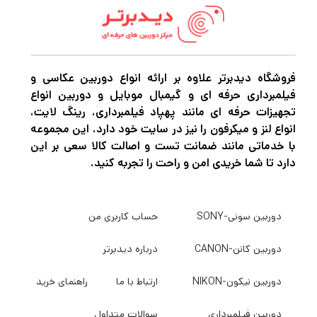
است. ماکزیمم دیافراگم سریع f/1.4 که بسیار
روشن است، برای کار در شرایط کم نور ایده آل
است و همچنین کنترل بیشتری بر عمق میدان
برای جداسازی سوژه ارائه می دهد. یک طراحی
فروشگاه دیدبرتر علاوه بر ارائه انواع دوربین عکاسی و
فیلمبرداری حرفه ای و گیمبال موبایل و دوربین انواع
نوری پیشرفته استفاده شده است که از شیشه
تجهیزات حرفه ای مانند پهپاد فیلمبرداری، رینگ لایت،
پراکندگی کم و عناصر غیرکروی برای کاهش
انواع لنز و میکرفون را نیز در سایت خود دارد. این مجموعه
با خدماتی مانند ضمانت تست و اصالت کالا سعی بر این
انحرافات کروماتیک و کروی برای وضوح و وضوح
دارد تا شما خریدی امن و راحت را تجربه کنید.
بیشتر استفاده می کند. یک پوشش چندلایه فوق
العاده نیز وجود دارد، و شبح و شعله ور شدن را
دوربین سونی-SONY
حساب کاربری من
برای بهبود کنتراست و دقت رنگ سرکوب می کند.
دوربین کانن-CANON
درباره دیدبرتر
اگر در حرفه عکاسی و فیلمبرداری مشغول به
دوربین نیکون-NIKON
ارتباط با ما
راهنمای خرید
فعالیت هستید قطعاً برای این که بتوانید عکس
های حرفه ای و بی نظیر خلق کنید و بهترین نوع
دوربین فیلمبرداری
سوالات متداول