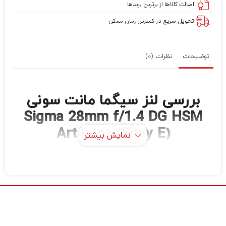
اصالت کالاها از برترین برندها
تحویل سریع در کمترین زمان ممکن
توضیحات
نظرات (0)
بررسی لنز سیگما مانت سونی
Sigma 28mm f/1.4 DG HSM
Art Lens (Sony E)
نمایش بیشتر
لنز هنری سیگما 28 میلی‌متری f/1.4 DG HSM
یک پرایم زاویه باز مطلوب، یک لنز همه کاره با
میدان دید وسیع کلاسیک است که برای همه چیز
از عکاسی در خیابان گرفته تا عکاسی منظره مناسب