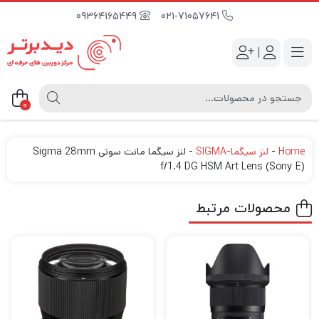
09364165449
021-71057641
|
0
Home
-
لنز سیگما-SIGMA
-
لنز سیگما مانت سونی Sigma 28mm
f/1.4 DG HSM Art Lens (Sony E)
محصولات مرتبط