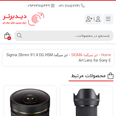
09364165449
021-71057641
|
0
Home
-
لنز سیگما-SIGMA
-
لنز سیگما Sigma 28mm f/1.4 DG HSM
Art Lens for Sony E
محصولات مرتبط