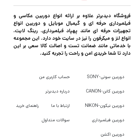
های حرفه ای و بی نظیر خلق کنید و بهترین نوع
فروشگاه دیدبرتر علاوه بر ارائه انواع دوربین عکاسی و
فیلمبرداری را تجربه کنید نیاز به دوربین‌های
فیلمبرداری حرفه ای و گیمبال موبایل و دوربین انواع
باکیفیت و مجهز برای عکاسی و فیلمبرداری دارید.
تجهیزات حرفه ای مانند پهپاد فیلمبرداری، رینگ لایت،
انواع لنز و میکرفون را نیز در سایت خود دارد. این مجموعه
اگر میخواهید بهترین دوربین عکاسی و
با خدماتی مانند ضمانت تست و اصالت کالا سعی بر این
فیلمبرداری، پهپاد فیلمبرداری، گیمبال
دارد تا شما خریدی امن و راحت را تجربه کنید.
دوربین،گیمبال موبایل و هر نوع تجهیزات آتلیه را
با بهترین کیفیت و قیمت خریداری کنید به
دیدبرتر
دوربین سونی-SONY
حساب کاربری من
سربزنید.
دوربین کانن-CANON
درباره دیدبرتر
دوربین نیکون-NIKON
ارتباط با ما
راهنمای خرید
دوربین فیلمبرداری
سوالات متداول
دوربین اکشن