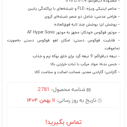
– محدوده دیافراگم: f/1.4 تا f/16
– عناصر اپتیکی ویژه: FLD و شیشه‌های با پراکندگی پایین
– طراحی عدسی: شامل دو عنصر شیشه‌ای کروی
– پوشش لنز: پوشش چند لایه فوق‌العاده
– موتور فوکوس خودکار: مجهز به موتور AF Hyper Sonic
– قابلیت فوکوس دستی: امکان لغو فوکوس دستی به‌صورت
تمام‌وقت
– تیغه دیافراگم: 9 تیغه گرد برای خلق بوکه نرم و جذاب
– جنس بدنه: مواد مرکب با ثبات حرارتی بالا
– گارانتی: گارانتی معتبر، ضمانت اصالت و سلامت کالا
شناسه محصول:
2781
تاریخ به روز رسانی:
11 بهمن 1404
تماس بگیرید!