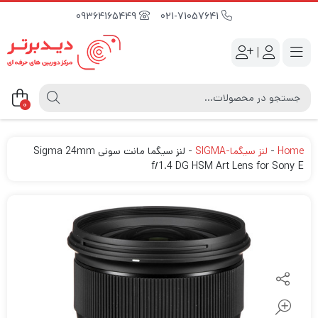
09364165449
021-71057641
|
0
Home
-
لنز سیگما-SIGMA
-
لنز سیگما مانت سونی Sigma 24mm
f/1.4 DG HSM Art Lens for Sony E