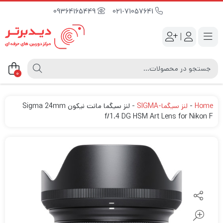
09364165449
021-71057641
|
0
Home
-
لنز سیگما-SIGMA
-
لنز سیگما مانت نیکون Sigma 24mm
f/1.4 DG HSM Art Lens for Nikon F