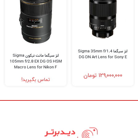
پراکندگی پایین (FLD) و چهار عنصر با پراکندگی
پایین ویژه به کاهش قابل توجهی در انحرافات
رنگی کمک می کند، در حالی که یک جفت عنصر
غیر کروی، با یکی در پشت عدسی قرار می گیرد،
انواع مختلف را به حداقل می رساند. انحرافات و
انحرافات اضافی طراحی اپتیکال 15 عنصر در 11
لنز سیگما Sigma 35mm f/1.4
لنز سیگما مانت نیکون Sigma
DG DN Art Lens for Sony E
گروه آماده ارائه روشنایی و وضوح محیطی ثابت
105mm f/2.8 EX DG OS HSM
Macro Lens for Nikon F
است، حتی زمانی که با حداکثر دیافراگم روشن
129,000,000
تومان
تماس بگیرید!
f/1.4 کار می کنید. یک پوشش Super Multi روی
عناصر لنز نیز اعمال شده است تا از شعله ور شدن
و شبح برای کاهش کنتراست و وفاداری رنگ بالاتر
استفاده شود.
مکمل عملکرد اپتیکال یک موتور Hyper Sonic به