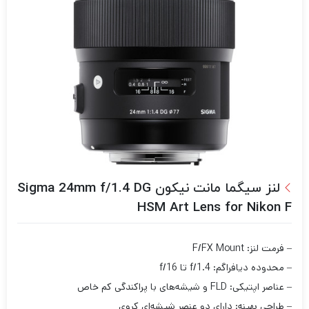
لنز سیگما مانت نیکون Sigma 24mm f/1.4 DG
HSM Art Lens for Nikon F
– فرمت لنز: F/FX Mount
– محدوده دیافراگم: f/1.4 تا f/16
– عناصر اپتیکی: FLD و شیشه‌های با پراکندگی کم خاص
– طراحی بهینه: دارای دو عنصر شیشه‌ای کروی