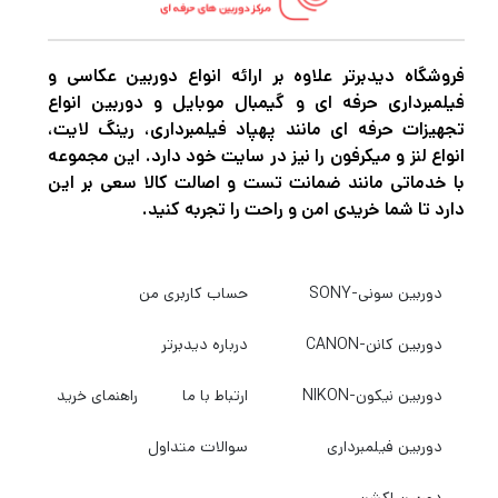
همان اندازه ماهر است که عملکرد فوکوس خودکار
سریع، روان و تقریباً بی صدا را ارائه می دهد. این
فروشگاه دیدبرتر علاوه بر ارائه انواع دوربین عکاسی و
موتور فوکوس همچنین با چرخاندن حلقه فوکوس
فیلمبرداری حرفه ای و گیمبال موبایل و دوربین انواع
برای کنترل دستی دقیق، امکان لغو فوکوس دستی
تجهیزات حرفه ای مانند پهپاد فیلمبرداری، رینگ لایت،
انواع لنز و میکرفون را نیز در سایت خود دارد. این مجموعه
تمام وقت را در هر زمان فراهم می کند. 9 تیغه
با خدماتی مانند ضمانت تست و اصالت کالا سعی بر این
دیافراگم گرد در هنگام کار با تکنیک‌های عمق
دارد تا شما خریدی امن و راحت را تجربه کنید.
میدان کم به کیفیت مطلوب خارج از فوکوس
کمک می‌کنند و همچنین لنز با داک USB اختیاری
دوربین سونی-SONY
حساب کاربری من
سیگما برای کنترل دقیق پارامترهای فوکوس و سایر
دوربین کانن-CANON
درباره دیدبرتر
ویژگی‌های لنز سازگار است.
دوربین نیکون-NIKON
ارتباط با ما
راهنمای خرید
اگر در حرفه عکاسی و فیلمبرداری مشغول به
دوربین فیلمبرداری
سوالات متداول
فعالیت هستید قطعاً برای این که بتوانید عکس
های حرفه ای و بی نظیر خلق کنید و بهترین نوع
دوربین اکشن