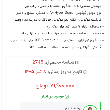
– پوشش عدسی: چندلایه فوق‌العاده با کاهش بازتاب نور
– نوع موتور فوکوس: AF Hyper Sonic با عملکرد سریع و دقیق
– قابلیت فوکوس: امکان لغو فوکوس خودکار به‌صورت تمام‌وقت
– دیافراگم: دارای ۹ تیغه گرد برای بوکه نرم
– دوام بدنه: ساخته‌شده از مواد مرکب با پایداری حرارتی بالا
– سازگاری نرم‌افزاری: پشتیبانی از داک USB Sigma برای به‌روزرسانی
– گارانتی: گارانتی معتبر، ضمانت اصالت و سلامت کالا
شناسه محصول:
2745
تاریخ به روز رسانی:
8 تیر 1405
71,900,000
تومان
موجود در انبار
واحد فروش