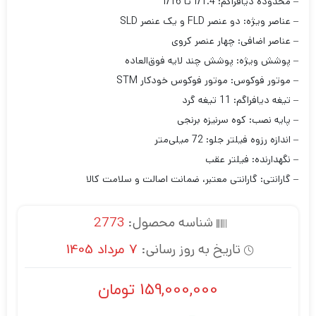
– محدوده دیافراگم: f/1.4 تا f/16
– عناصر ویژه: دو عنصر FLD و یک عنصر SLD
– عناصر اضافی: چهار عنصر کروی
– پوشش ویژه: پوشش چند لایه فوق‌العاده
– موتور فوکوس: موتور فوکوس خودکار STM
– تیغه دیافراگم: 11 تیغه گرد
– پایه نصب: کوه سرنیزه برنجی
– اندازه رزوه فیلتر جلو: 72 میلی‌متر
– نگهدارنده: فیلتر عقب
– گارانتی: گارانتی معتبر، ضمانت اصالت و سلامت کالا
شناسه محصول:
2773
تاریخ به روز رسانی:
7 مرداد 1405
159,000,000
تومان