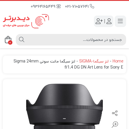
09364165449
021-71057641
|
0
Home
-
لنز سیگما-SIGMA
-
لنز سیگما مانت سونی Sigma 24mm
f/1.4 DG DN Art Lens for Sony E