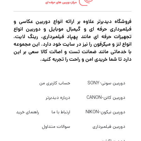
شود. این عناصر تخصصی انحرافات کروماتیک و
کروی را در سراسر محدوده زوم کاهش می دهند تا
فروشگاه دیدبرتر علاوه بر ارائه انواع دوربین عکاسی و
درجه بالایی از وضوح و وضوح را درک کنند. علاوه
فیلمبرداری حرفه ای و گیمبال موبایل و دوربین انواع
بر این، یک پوشش چندلایه سوپر نیز روی عناصر
تجهیزات حرفه ای مانند پهپاد فیلمبرداری، رینگ لایت،
انواع لنز و میکرفون را نیز در سایت خود دارد. این مجموعه
جداگانه اعمال شده است تا از شعله ور شدن لنز و
با خدماتی مانند ضمانت تست و اصالت کالا سعی بر این
شبح برای بهبود کنتراست و رندر رنگ در شرایط
دارد تا شما خریدی امن و راحت را تجربه کنید.
نوری قوی جلوگیری کند.
دوربین سونی-SONY
حساب کاربری من
اگر در حرفه عکاسی و فیلمبرداری مشغول به
دوربین کانن-CANON
درباره دیدبرتر
فعالیت هستید قطعاً برای این که بتوانید عکس
های حرفه ای و بی نظیر خلق کنید و بهترین نوع
دوربین نیکون-NIKON
ارتباط با ما
راهنمای خرید
فیلمبرداری را تجربه کنید نیاز به دوربین‌های
دوربین فیلمبرداری
سوالات متداول
باکیفیت و مجهز برای عکاسی و فیلمبرداری دارید.
اگر میخواهید بهترین دوربین عکاسی و
دوربین اکشن