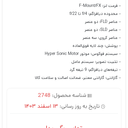
– فرمت لنز: F-Mount/FX
– محدوده دیافراگم: f/4 تا f/22
– عناصر FLD: دو عنصر
– عناصر SLD: دو عنصر
– عناصر کروی: سه عنصر
– پوشش: چند لایه فوق‌العاده
– سیستم فوکوس: موتور Hyper Sonic Motor
– تثبیت تصویر: سیستم عامل
– تیغه‌های دیافراگم: 9 تیغه گرد
– گارانتی: گارانتی معتبر، ضمانت اصالت و سلامت کالا
شناسه محصول:
2748
تاریخ به روز رسانی:
13 اسفند 1403