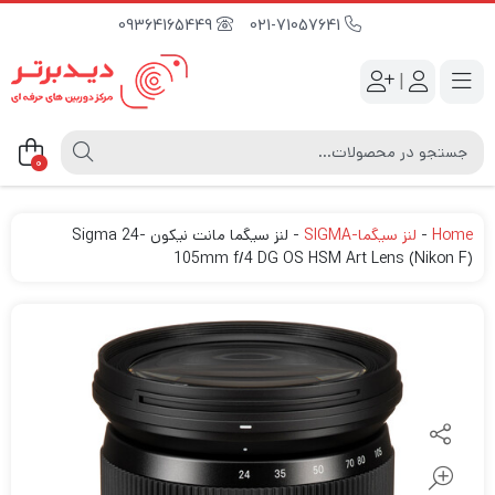
09364165449
021-71057641
|
0
Home
-
لنز سیگما-SIGMA
-
لنز سیگما مانت نیکون Sigma 24-
105mm f/4 DG OS HSM Art Lens (Nikon F)