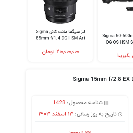
لنز سیگما مانت کانن Sigma
Sigma 60-600m
85mm f/1.4 DG HSM Art
DG OS HSM S
Lens for Canon EF
(Niko
210,000,000
تومان
بگیرید!
شناسه محصول:
1428
تاریخ به روز رسانی:
13 اسفند 1403
ناموجود