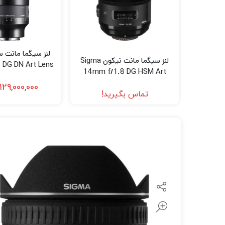
لنز سامیانگ-Samyang
لنز فوجی فیلم – FujiFilm
لنز موبایل
لنز سیگما مانت نیکون Sigma
 DG DN Art Lens
14mm f/1.8 DG HSM Art
Sony E)
Lens for Nikon F
129,000,000
تماس بگیرید!