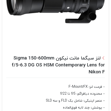
لنز سیگما مانت نیکون Sigma 150-600mm
f/5-6.3 DG OS HSM Contemporary Lens for
Nikon F
– فرمت لنز: F-Mount/FX
– محدوده دیافراگم: f/5 تا f/22
– عنصر اپتیکی: شامل یک FLD و سه SLD
– پوشش: چند لایه فوق‌العاده