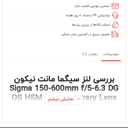
تضمین بهترین قیمت بازار
پشتیبانی ۲۴ ساعته، ۷ روز هفته
اصالت کالاها از برترین برندها
تحویل سریع در کمترین زمان ممکن
توضیحات
نظرات (0)
بررسی لنز سیگما مانت نیکون
Sigma 150-600mm f/5-6.3 DG
OS HSM Contemporary Lens
نمایش بیشتر
for Nikon F
دوربین Nikon F-mount 150-600mm f/5-6.3