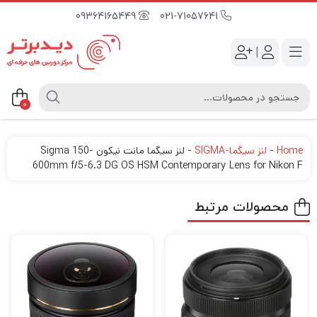
09364165449
021-71057641
|
0
Home
-
لنز سیگما-SIGMA
-
لنز سیگما مانت نیکون Sigma 150-
600mm f/5-6.3 DG OS HSM Contemporary Lens for Nikon F
محصولات مرتبط