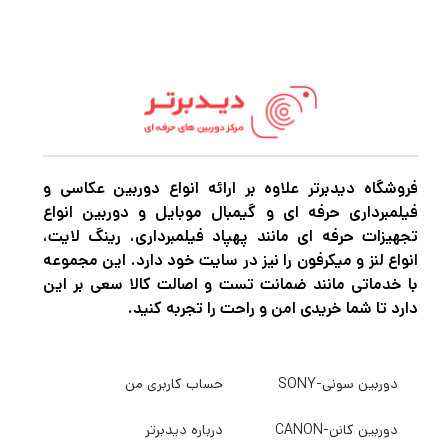
DG OS HSM از سیگما ، با ارائه طیف گسترده
همه‌کاره با ضریب فرم قابل حمل، یک زوم تله فوتو
از سری معاصر است که با اپتیک پیچیده و
هندلینگ انعطاف‌پذیر مشخص می‌شود. یک
عنصر FLD و سه عنصر SLD برای کاهش
حاشیه‌های رنگی و انحرافات رنگی در سراسر
فروشگاه دیدبرتر علاوه بر ارائه انواع دوربین عکاسی و
فیلمبرداری حرفه ای و گیمبال موبایل و دوربین انواع
محدوده زوم استفاده می‌شوند و یک پوشش
تجهیزات حرفه ای مانند پهپاد فیلمبرداری، رینگ لایت،
چندگانه فوق‌العاده نیز به سرکوب شعله‌ور شدن و
انواع لنز و میکرفون را نیز در سایت خود دارد. این مجموعه
با خدماتی مانند ضمانت تست و اصالت کالا سعی بر این
شبح برای بهبود کنتراست و دقت رنگ هنگام کار در
دارد تا شما خریدی امن و راحت را تجربه کنید.
شرایط نوری قوی کمک می‌کند.
دوربین سونی-SONY
حساب کاربری من
این لنز با ایجاد تعادل در طراحی اپتیکال، دارای
یک موتور Hyper Sonic است که عملکرد فوکوس
دوربین کانن-CANON
درباره دیدبرتر