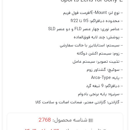
– نوع لنز: E-Mount/فرمت فول فریم
– محدوده دیافراگم: f/5 تا f/22
– عناصر نوری: چهار عنصر FLD و دو عنصر SLD
– پوشش: چند لایه فوق‌العاده
– سیستم: استابلایزر با حالت سفارشی
– زوم: سیستم اکشن دوگانه
– تثبیت تصویر: سیستم عامل
– سوئیچ: گشتاور زوم
– پایه: Arca-Type
– دیافراگم: 9 تیغه گرد
– سرنیزه: پایه برنجی بادوام
– گارانتی: گارانتی معتبر، ضمانت اصالت و سلامت کالا
شناسه محصول:
2768