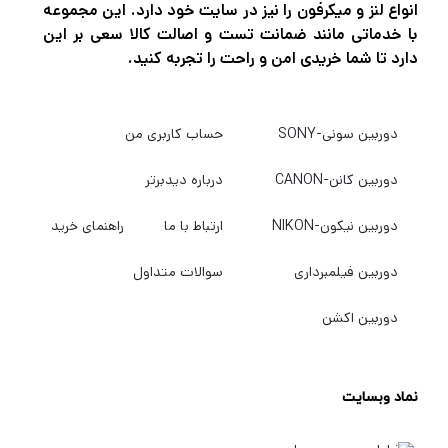
بازطراحی شده، سرعت و دقت را با ترکیب یک
انواع لنز و میکرفون را نیز در سایت خود دارد. این مجموعه
با خدماتی مانند ضمانت تست و اصالت کالا سعی بر این
محرک AF که توسط یک موتور پله ای هدایت می
دارد تا شما خریدی امن و راحت را تجربه کنید.
شود و همچنین یک سنسور مغناطیسی با دقت
بالا ارائه می دهد. تثبیت‌کننده اپتیکال تقریباً چهار
دوربین سونی-SONY
حساب کاربری من
مرحله جبران را ارائه می‌کند، با دو حالت سیستم
عامل استاندارد برای هر دو موقعیت عکاسی
دوربین کانن-CANON
درباره دیدبرتر
دستی و پاننگ. سوئیچ جدید Zoom Torque به
دوربین نیکون-NIKON
ارتباط با ما
راهنمای خرید
کاربران این امکان را می دهد که سطح مقاومت
حلقه زوم را از قفل (قفل شده در انتهای باز برای
دوربین فیلمبرداری
سوالات متداول
حمل و نقل)، Tight (جلوگیری از خزش زوم) و
دوربین اکشن
Smooth (برای بزرگنمایی آسان و روان) تنظیم
کنند. کنترل‌های روی لنز اضافی شامل سوئیچ
نماد وبسایت
محدودکننده فوکوس، سوئیچ حالت سیستم
عامل،