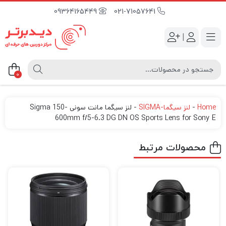
09364165449
021-71057641
|
0
Home
-
لنز سیگما-SIGMA
-
لنز سیگما مانت سونی Sigma 150-
600mm f/5-6.3 DG DN OS Sports Lens for Sony E
محصولات مرتبط